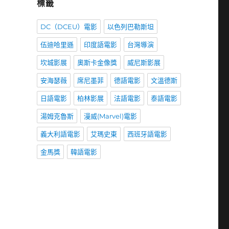
標籤
DC（DCEU）電影
以色列巴勒斯坦
伍迪哈里遜
印度語電影
台灣導演
坎城影展
奧斯卡金像獎
威尼斯影展
安海瑟薇
席尼墨菲
德語電影
文溫德斯
日語電影
柏林影展
法語電影
泰語電影
湯姆克魯斯
漫威(Marvel)電影
義大利語電影
艾瑪史東
西班牙語電影
金馬獎
韓語電影