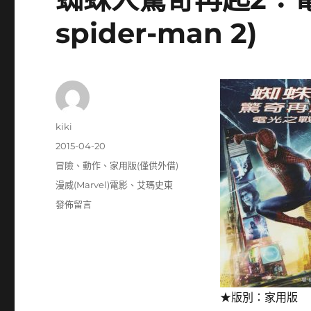
spider-man 2)
作
kiki
者
發
2015-04-20
佈
分
冒險
、
動作
、
家用版(僅供外借)
日
類
標
漫威(Marvel)電影
、
艾瑪史東
期:
籤
在
發佈留言
〈蜘
蛛
人
驚
奇
再
★版別：家用版
起