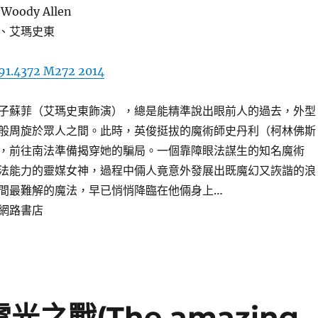
ody Allen
、艾瑪史東
91.4372 M272 2014
子蘇菲（艾瑪史東飾演），總是能精準說出眼前人的過去，外型
般周旋於眾人之間。此時，英俊挺拔的魔術師史丹利（柯林佛斯
，前往南法準備揭穿她的騙局。一個靠障眼法謀生的知名魔術
法能力的靈媒女神，過程中倆人竟意外發展出既魔幻又詼諧的浪
間最難解的魔法，早已悄悄降臨在他倆身上…
網路書店
之戰(The amazing