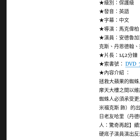
★級別：保護級
2：
電
★發音：英語
光
★字幕：中文
之
★導演：馬克偉柏
戰
(The
★演員：安德魯加菲爾德
amazing
克斯、丹恩德翰、
spider-
★片長：142分鐘
man
2)〉
★索書號：
DVD 
★內容介紹 ：
拯救大蘋果的蜘蛛
摩天大樓之間以維
蜘蛛人必須承受更
米福克斯 飾）的
日老友哈里（丹德
人：驚奇再起】續
硬底子演員演出反