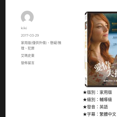
作
kiki
者
發
2017-03-29
佈
分
家用版(僅供外借)
、
懸疑/推
日
類
理
、
犯罪
期:
標
艾瑪史東
籤
在
發佈留言
〈愛
情
失
控
點:Irrational
★版別：家用版
man〉
★級別：輔導級
★發音：英語
★字幕：繁體中文