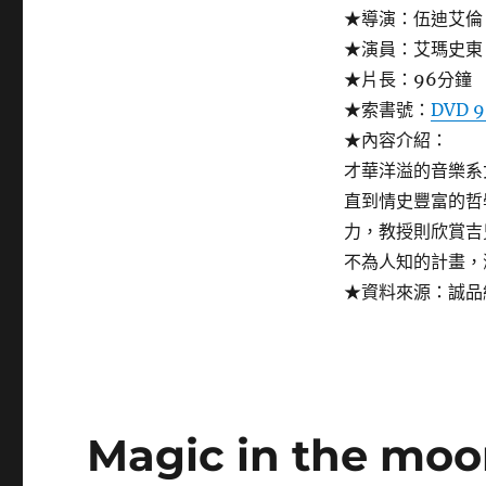
★導演：伍迪艾倫
★演員：艾瑪史東、瓦
★片長：96分鐘
★索書號：
DVD 9
★內容介紹：
才華洋溢的音樂系
直到情史豐富的哲
力，教授則欣賞吉
不為人知的計畫，
★資料來源：誠品
Magic in the mo