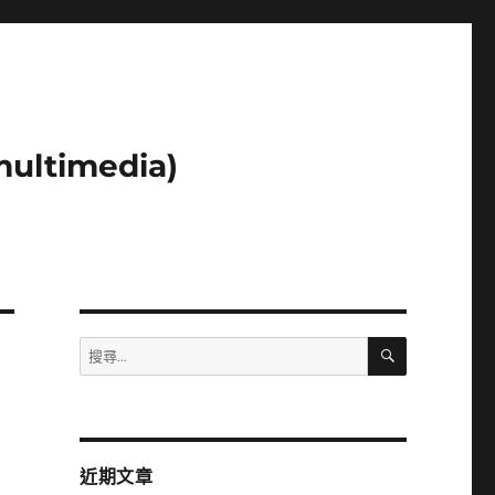
ltimedia)
搜
搜
尋
尋
關
鍵
字:
近期文章