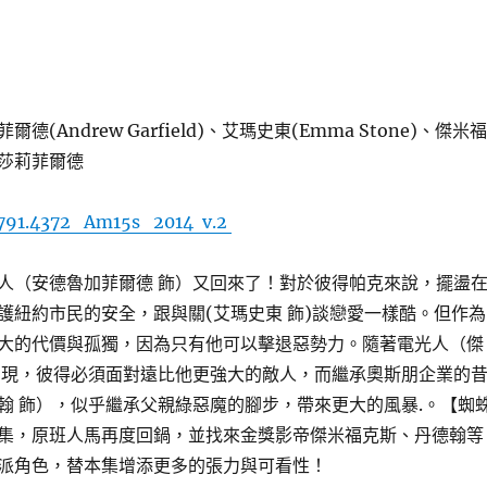
(Andrew Garfield)、艾瑪史東(Emma Stone)、傑米福
莎莉菲爾德
791.4372 Am15s 2014 v.2
人（安德魯加菲爾德 飾）又回來了！對於彼得帕克來說，擺盪
護紐約市民的安全，跟與關(艾瑪史東 飾)談戀愛一樣酷。但作為
大的代價與孤獨，因為只有他可以擊退惡勢力。隨著電光人（傑
出現，彼得必須面對遠比他更強大的敵人，而繼承奧斯朋企業的
翰 飾），似乎繼承父親綠惡魔的腳步，帶來更大的風暴.。【蜘
集，原班人馬再度回鍋，並找來金獎影帝傑米福克斯、丹德翰等
派角色，替本集增添更多的張力與可看性！