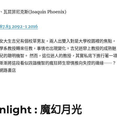
昆菲尼克斯(Joaquin Phoenix)
87.83 2092-1 2016
女大生吉兒有個校草男友，兩人出雙入對是大學校園裡的焦點，
學系教授轉來任教，事情也出現變化。吉兒迷戀上教授的成熟魅
兒的聰明機智。 然而，這位迷人的教授，其實私底下進行著一
漸漸將這段看似詼諧機智的瘋狂師生戀情推向失控的邊緣⋯⋯？
網路書店
onlight : 魔幻月光