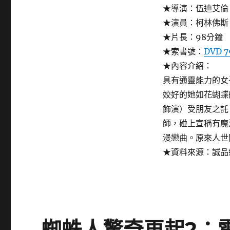
★導演：伍迪艾倫 Wo
★演員：柯林佛斯
★片長：98分鐘
★索書號：
DVD 7
★內容介紹：
具有通靈能力的女
姣好的她如花蝴蝶
飾演）受朋友之託
師，碰上宣稱有魔
漫戀曲。原來人世
★資料來源：誠品
蜘蛛人驚奇再起2：電光