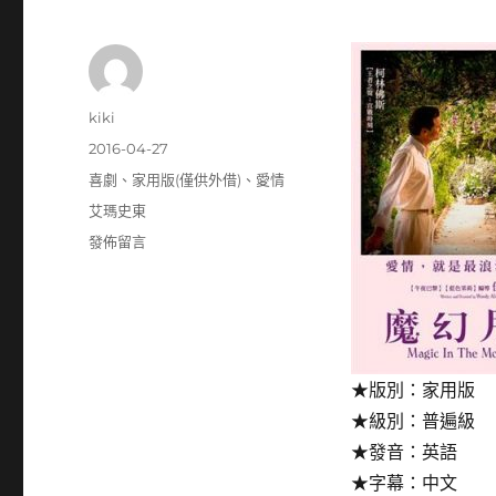
作
kiki
者
發
2016-04-27
佈
分
喜劇
、
家用版(僅供外借)
、
愛情
日
類
標
艾瑪史東
期:
籤
在
發佈留言
〈Magic
in
the
moonlight
:
魔
★版別：家用版
幻
★級別：普遍級
月
光〉
★發音：英語
★字幕：中文