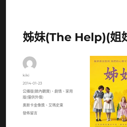
姊妹(The Help)(姐
作
kiki
者
發
2014-01-23
佈
分
公播版(館內觀賞)
、
劇情
、
家用
日
類
版(僅供外借)
期:
標
奧斯卡金像獎
、
艾瑪史東
籤
在
發佈留言
〈姊
妹