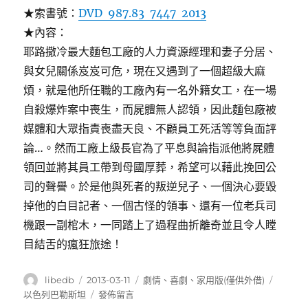
★索書號：
DVD 987.83 7447 2013
★內容：
耶路撒冷最大麵包工廠的人力資源經理和妻子分居、
與女兒關係岌岌可危，現在又遇到了一個超級大麻
煩，就是他所任職的工廠內有一名外籍女工，在一場
自殺爆炸案中喪生，而屍體無人認領，因此麵包廠被
媒體和大眾指責喪盡天良、不顧員工死活等等負面評
論…。然而工廠上級長官為了平息與論指派他將屍體
領回並將其員工帶到母國厚葬，希望可以藉此挽回公
司的聲譽。於是他與死者的叛逆兒子、一個決心要毀
掉他的白目記者、一個古怪的領事、還有一位老兵司
機跟一副棺木，一同踏上了過程曲折離奇並且令人瞠
目結舌的瘋狂旅途！
作
發
分
標
libedb
2013-03-11
劇情
、
喜劇
、
家用版(僅供外借)
者
佈
類
籤
在
以色列巴勒斯坦
發佈留言
日
〈人