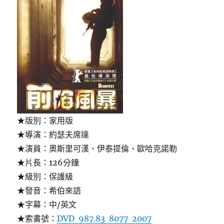
★版別：家用版
★導演：約瑟夫席達
★演員：奧斯里可漢、伊泰提倫、歐哈克諾勒
★片長：126分鐘
★級別：保護級
★發音：希伯來語
★字幕：中/英文
★索書號：
DVD 987.83 8077 2007