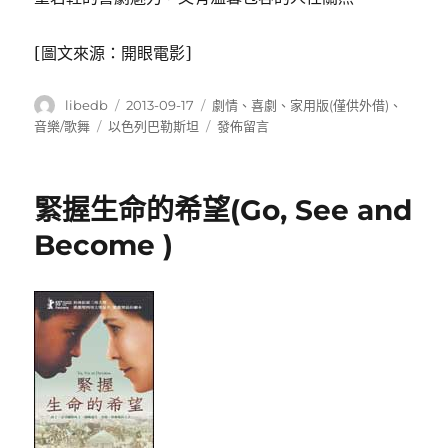
[圖文來源：開眼電影]
作
發
分
libedb
2013-09-17
劇情
、
喜劇
、
家用版(僅供外借)
、
者
佈
類
標
在
音樂/歌舞
以色列巴勒斯坦
發佈留言
日
籤
〈樂
期:
隊
來
緊握生命的希望(Go, See and
訪
時
Become )
(The
Band’s
Visit)〉