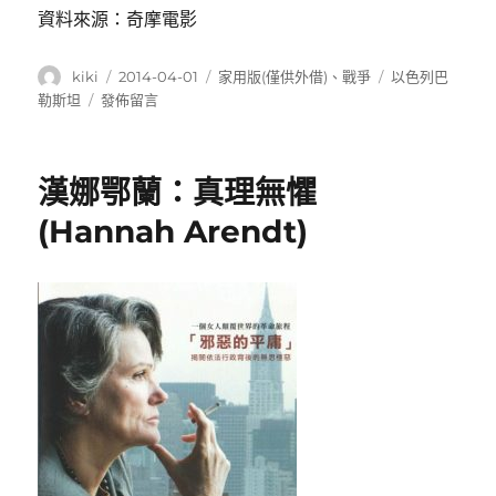
資料來源：奇摩電影
作
發
分
標
kiki
2014-04-01
家用版(僅供外借)
、
戰爭
以色列巴
者
佈
類
籤
在
勒斯坦
發佈留言
日
〈前
期:
陷
風
漢娜鄂蘭：真理無懼
暴
(Beaufort)〉
(Hannah Arendt)