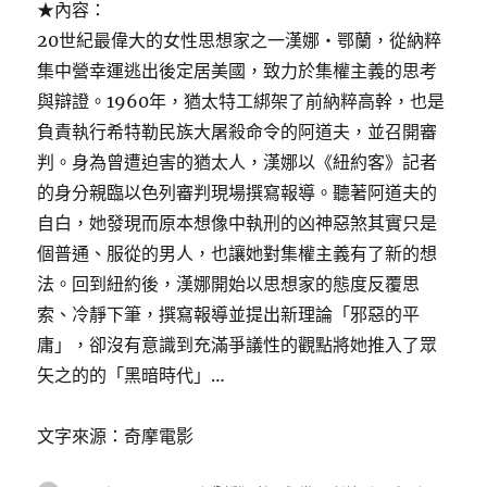
★內容：
20世紀最偉大的女性思想家之一漢娜‧鄂蘭，從納粹
集中營幸運逃出後定居美國，致力於集權主義的思考
與辯證。1960年，猶太特工綁架了前納粹高幹，也是
負責執行希特勒民族大屠殺命令的阿道夫，並召開審
判。身為曾遭迫害的猶太人，漢娜以《紐約客》記者
的身分親臨以色列審判現場撰寫報導。聽著阿道夫的
自白，她發現而原本想像中執刑的凶神惡煞其實只是
個普通、服從的男人，也讓她對集權主義有了新的想
法。回到紐約後，漢娜開始以思想家的態度反覆思
索、冷靜下筆，撰寫報導並提出新理論「邪惡的平
庸」，卻沒有意識到充滿爭議性的觀點將她推入了眾
矢之的的「黑暗時代」…
文字來源：奇摩電影