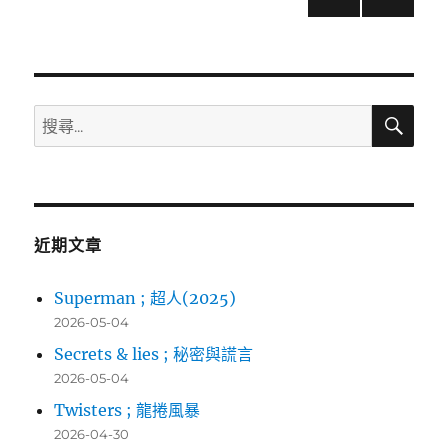
(West
上一
章
Beirut)〉
頁
導
搜
搜
覽
尋
尋
關
鍵
字:
近期文章
Superman ; 超人(2025)
2026-05-04
Secrets & lies ; 秘密與謊言
2026-05-04
Twisters ; 龍捲風暴
2026-04-30