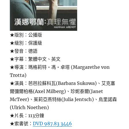
★版別：公播版
★級別：保護級
★發音：德語
★字幕：繁體中文、英文
★導演：瑪格莉特‧馮‧卓塔 (Margarethe von
Trotta)
★演員：芭芭拉蘇科瓦(Barbara Sukowa)、艾克塞
爾彌爾柏格(Axel Milberg)、珍妮泰爾(Janet
McTeer)、茱莉亞燕特絲(Julia Jentsch)、烏里諾森
(Ulrich Noethen)
★片長：113分鐘
★索書號：
DVD 987.83 3446