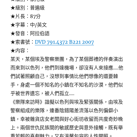
★級別：普遍級
★片長：87分
★字幕：中/英文
★發音：阿拉伯語
★索書號：
DVD 791.4372 B221 2007
★内容：
某天，某個埃及警察樂團，為了某個葬禮的伴奏演出
而來到以色列，他們到達機場，卻沒有人來接應….他
們試著照顧自己，沒想到事情比他們想像的還要棘
手，身處一個不知名的小鎮在不知名的沙漠，他們似
乎被世界遺忘，被人們孤立….
《樂隊來訪時》諧擬以色列與埃及緊張關係，由埃及
警察組成的樂隊，連番陰錯陽差流落以色列偏僻小
鎮，幸被雜貨店女老闆與好心街坊收留而共度奇妙晚
上。兩個世仇民族間的敏感歷史與意外接觸，既有舉
重若輕的喜劇魅力，又有溫馨包容的人性關照。