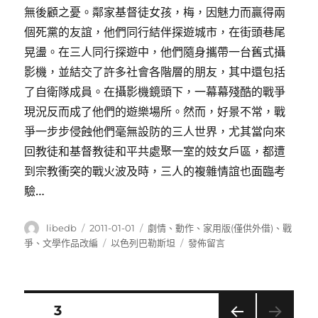
無後顧之憂。鄰家基督徒女孩，梅，因魅力而贏得兩
個死黨的友誼，他們同行結伴探遊城市，在街頭巷尾
晃盪。在三人同行探遊中，他們隨身攜帶一台舊式攝
影機，並結交了許多社會各階層的朋友，其中還包括
了自衛隊成員。在攝影機鏡頭下，一幕幕殘酷的戰爭
現況反而成了他們的遊樂場所。然而，好景不常，戰
爭一步步侵蝕他們毫無設防的三人世界，尤其當向來
回教徒和基督教徒和平共處聚一室的妓女戶區，都遭
到宗教衝突的戰火波及時，三人的複雜情誼也面臨考
驗…
作
發
分
libedb
2011-01-01
劇情
、
動作
、
家用版(僅供外借)
、
戰
者
佈
類
標
在
爭
、
文學作品改編
以色列巴勒斯坦
發佈留言
日
籤
〈西
期:
線
無
戰
文
頁次
3
事