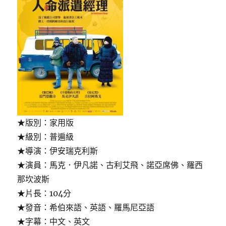
)〉
★版別：家用版
★級別：普遍級
★導演：伊安瑞克利斯
★演員：馬克．伊凡諾、古利艾飛、諾亞席佛、羅西
那坎波斯
★片長：104分
★發音：希伯來語、英語、羅馬尼亞語
★字幕：中文、英文