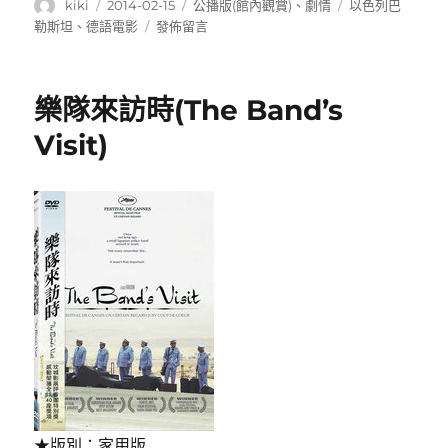
作
發
分
標
kiki
2014-02-15
公播版(館內觀賞)
、
劇情
以色列巴
者
佈
類
籤
在
勒斯坦
、
德語電影
發佈留言
日
〈漢
期:
娜
鄂
樂隊來訪時(The Band’s
蘭：
真
Visit)
理
無
懼
(Hannah
Arendt)〉
★版別：家用版