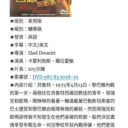
★版別：家用版
★級別：輔導級
★發音：英語
★字幕：中文/英文
★導演：Ziad Doueiri
★演員：卡蒙利勃斯、蘿拉愛敏
★片長：105分鐘
★索書號：
DVD 987.83 1028-01
★內容介紹：貝魯特，1975年4月13日，黎巴嫩內戰
的第一天。兩個住在貝魯特西邊回教徒的青年，塔瑞
克和歐瑪，眼睜睜的看著一輛滿載著巴勒斯坦乘客的
巴士遭受到黎巴嫩自衛隊無情的屠殺，然而塔瑞克和
歐瑪卻佯做不知發生在他們身邊的悲劇，毅然決定盡
情享受年輕生命，何況學校早就內戰停課，他們更是