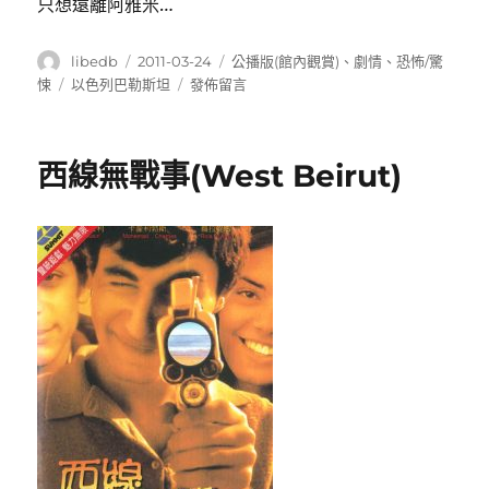
只想遠離阿雅米…
作
發
分
libedb
2011-03-24
公播版(館內觀賞)
、
劇情
、
恐怖/驚
者
佈
類
標
在
悚
以色列巴勒斯坦
發佈留言
日
籤
〈遠
期:
離
阿
西線無戰事(West Beirut)
雅
米
(AJAMI
)〉