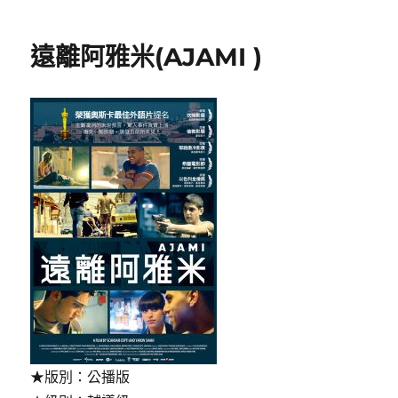
期:
命
派
遠離阿雅米(AJAMI )
遣
經
理
(The
Human
Resources
Manager)〉
★版別：公播版