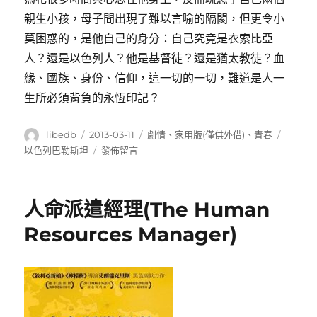
親生小孩，母子間出現了難以言喻的隔閡，但更令小
莫困惑的，是他自己的身分：自己究竟是衣索比亞
人？還是以色列人？他是基督徒？還是猶太教徒？血
緣、國族、身份、信仰，這一切的一切，難道是人一
生所必須背負的永恆印記？
作
發
分
標
libedb
2013-03-11
劇情
、
家用版(僅供外借)
、
青春
者
佈
類
籤
在
以色列巴勒斯坦
發佈留言
日
〈緊
期:
握
生
人命派遣經理(The Human
命
的
Resources Manager)
希
望
(Go,
See
and
Become