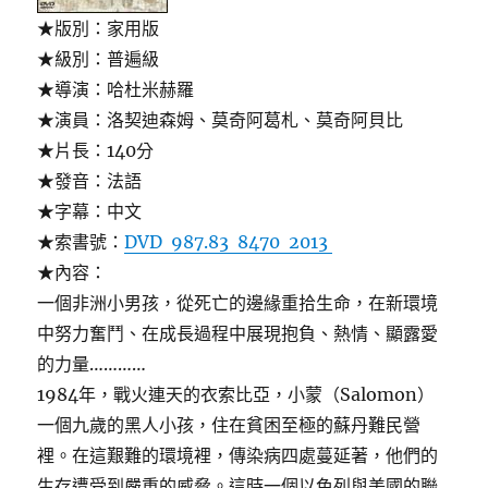
★版別：家用版
★級別：普遍級
★導演：哈杜米赫羅
★演員：洛契迪森姆、莫奇阿葛札、莫奇阿貝比
★片長：140分
★發音：法語
★字幕：中文
★索書號：
DVD 987.83 8470 2013
★內容：
一個非洲小男孩，從死亡的邊緣重拾生命，在新環境
中努力奮鬥、在成長過程中展現抱負、熱情、顯露愛
的力量…………
1984年，戰火連天的衣索比亞，小蒙（Salomon）
一個九歲的黑人小孩，住在貧困至極的蘇丹難民營
裡。在這艱難的環境裡，傳染病四處蔓延著，他們的
生存遭受到嚴重的威脅。這時一個以色列與美國的聯