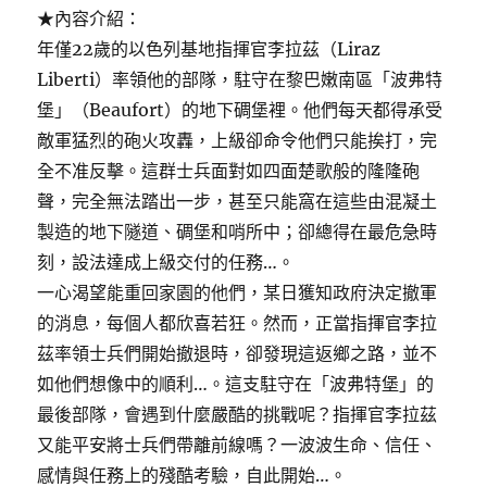
★內容介紹：
年僅22歲的以色列基地指揮官李拉茲（Liraz
Liberti）率領他的部隊，駐守在黎巴嫩南區「波弗特
堡」（Beaufort）的地下碉堡裡。他們每天都得承受
敵軍猛烈的砲火攻轟，上級卻命令他們只能挨打，完
全不准反擊。這群士兵面對如四面楚歌般的隆隆砲
聲，完全無法踏出一步，甚至只能窩在這些由混凝土
製造的地下隧道、碉堡和哨所中；卻總得在最危急時
刻，設法達成上級交付的任務…。
一心渴望能重回家園的他們，某日獲知政府決定撤軍
的消息，每個人都欣喜若狂。然而，正當指揮官李拉
茲率領士兵們開始撤退時，卻發現這返鄉之路，並不
如他們想像中的順利…。這支駐守在「波弗特堡」的
最後部隊，會遇到什麼嚴酷的挑戰呢？指揮官李拉茲
又能平安將士兵們帶離前線嗎？一波波生命、信任、
感情與任務上的殘酷考驗，自此開始…。