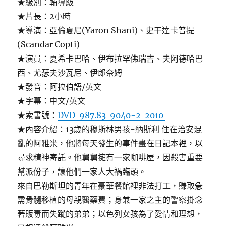
★級別：輔導級
★片長：2小時
★導演：亞倫夏尼(Yaron Shani)、史干達卡普提
(Scandar Copti)
★演員：夏希卡巴哈、伊布拉罕佛瑞吉、夫阿德哈巴
西、尤瑟夫沙瓦尼、伊郎奈姆
★發音：阿拉伯語/英文
★字幕：中文/英文
★索書號：
DVD 987.83 9040-2 2010
★內容介紹：13歲的穆斯林男孩-納斯利 住在治安混
亂的阿雅米，他將每天發生的事件畫在日記本裡，以
尋求精神寄託。他舅舅擁有一家咖啡屋，因殺害重要
幫派份子，讓他們一家人大禍臨頭。
來自巴勒斯坦的青年在豪華餐館裡非法打工，賺取急
需骨髓移植的母親醫藥費；身兼一家之主的警察掛念
著販毒而失蹤的弟弟；以色列女孩為了愛情和理想，