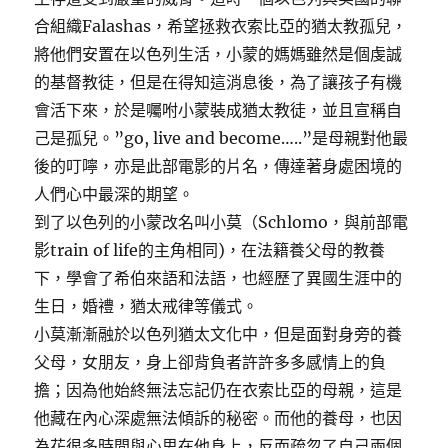
合組織Falashas，希望拯救衣索比亞的猶太教孤兒，
將他們安置在以色列生活，小蒙的媽媽雖然是個虔誠
的基督教徒，但是在得知這消息後，為了讓孩子有機
會活下來，於是囑咐小蒙裝成猶太教徒，並且宣稱自
己是孤兒。”go, live and become…..”是母親對他最
後的叮嚀，亦是此部電影的片名，傳達著身處困境的
人們心中最深的期望。
到了以色列的小蒙改名叫小莫（Schlomo，與前部電
影train of life的主角相同)，在法籍養父母的教養
下，學會了希伯來語和法語，也經歷了異國生涯中的
生日，婚禮，猶太戒律等儀式。
小莫漸漸融於以色列猶太文化中，但是面對身旁的養
父母，女朋友，身上卻背負者許許多多感情上的負
擔；因為他始終無法忘記仍在衣索比亞的母親，這是
他藏在內心深處無法傾訴的秘密。而他的養母，也因
為花很多時間與心思在他身上，反而疏忽了自己兩個