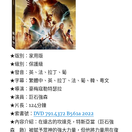
團)〉
★版別：家用版
★級別：保護級
★發音：英、法、拉丁、葡
★字幕：繁體中、英、拉丁、法、葡、韓、粵文
★導演：豪梅寇勒特瑟拉
★演員：巨石強森
★片長：124分鐘
★索書號：
DVD 791.4372 B561a 2022
★內容介紹：在遠古的坎達克，特斯亞當（巨石強
森 飾）被賦予眾神的強大力量，但他將力量用在復