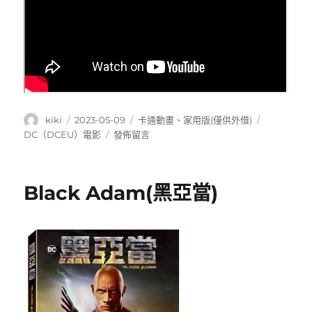
作
發
分
標
kiki
2023-05-09
卡通動畫
、
家用版(僅供外借)
者
佈
類
籤
在
DC（DCEU）電影
發佈留言
日
〈DC
期:
League
of
Black Adam(黑亞當)
Super-
Pets
(
DC
超
級
寵
物
軍