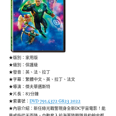
★版別：家用版
★級別：保護級
★發音：英、法、拉丁
★字幕：繁體中文、英、拉丁、法文
★導演：傑夫華邁斯特
★片長：87分鐘
★索書號：
DVD 791.4372 G823 2022
★內容介紹：新任綠光戰警現身全新DC宇宙電影！能
量戒指從天而降，自動套入前海軍陸戰隊員約翰史都