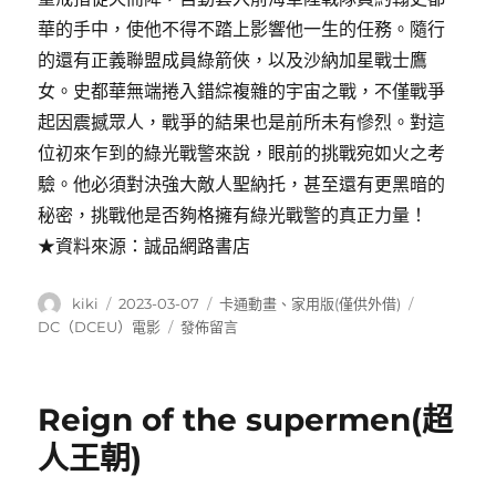
華的手中，使他不得不踏上影響他一生的任務。隨行
的還有正義聯盟成員綠箭俠，以及沙納加星戰士鷹
女。史都華無端捲入錯綜複雜的宇宙之戰，不僅戰爭
起因震撼眾人，戰爭的結果也是前所未有慘烈。對這
位初來乍到的綠光戰警來說，眼前的挑戰宛如火之考
驗。他必須對決強大敵人聖納托，甚至還有更黑暗的
秘密，挑戰他是否夠格擁有綠光戰警的真正力量！
★資料來源：誠品網路書店
作
發
分
標
kiki
2023-03-07
卡通動畫
、
家用版(僅供外借)
者
佈
類
籤
在
DC（DCEU）電影
發佈留言
日
〈Green
期:
Lantern:
Beware
Reign of the supermen(超
My
Power
人王朝)
(綠
光