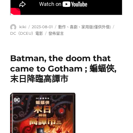
作
發
分
標
kiki
2023-08-01
動作
、
喜劇
、
家用版(僅供外借)
者
佈
類
籤
在
DC（DCEU）電影
發佈留言
日
〈Shazam!
期:
fury
of
Batman, the doom that
the
gods
came to Gotham ; 蝙蝠俠,
;
末日降臨高譚市
沙
贊!
眾
神
之
怒〉