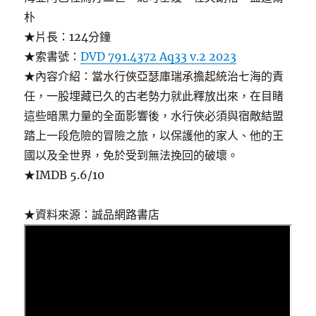
朴
★片長：124分鐘
★索書號：
DVD 791.4372 Aq33 v.2 2023
★內容介紹：當水行俠亞瑟庫瑞承擔起統治七海的責
任，一股埋藏已久的古老勢力就此釋放出來，在目睹
這些暗黑力量的全面影響後，水行俠必須與宿敵結盟
踏上一段危險的冒險之旅，以保護他的家人、他的王
國以及全世界，免於受到無法挽回的破壞。
★IMDB 5.6/10
★資料來源：誠品網路書店