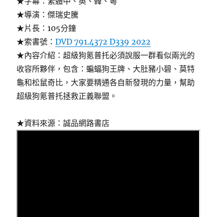
★字幕：繁體中、英、韓、粵
★導演：傑瑞史騰
★片長：105分鐘
★索書號：
DVD 791.4372 D339 2022
★內容介紹：超級狗氪普托必須說服一群看似兩光的
收容所夥伴，包含：蝙蝠狗王牌、大肚豬小碧、莫特
龜和松鼠奇比，大家要精通各自新發現的力量，幫助
超級狗氪普托拯救正義聯盟。
★資料來源：誠品網路書店