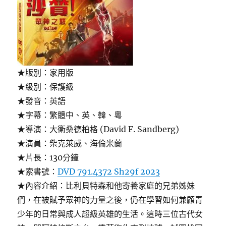
★版別：家用版
★級別：保護級
★發音：英語
★字幕：繁體中、英、韓、粵
★導演：大衛桑德柏格 (David F. Sandberg)
★演員：柴克萊威、海倫米蘭
★片長：130分鐘
★索書號：
DVD 791.4372 Sh29f 2023
★內容介紹：比利貝特森和他寄養家庭的兄弟姊妹
們，在被賦予眾神的力量之後，仍在學習如何兼顧青
少年的日常與成人超級英雄的生活。這時三位古代女