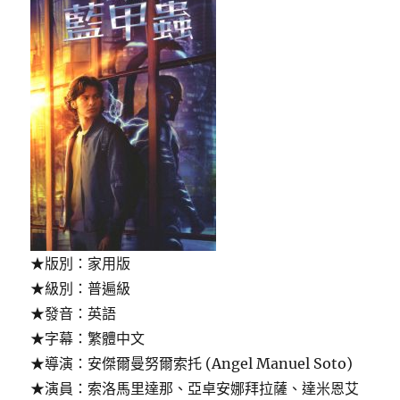
行
俠
失
落
王
國〉
★版別：家用版
★級別：普遍級
★發音：英語
★字幕：繁體中文
★導演：安傑爾曼努爾索托 (Angel Manuel Soto)
★演員：索洛馬里達那、亞卓安娜拜拉薩、達米恩艾