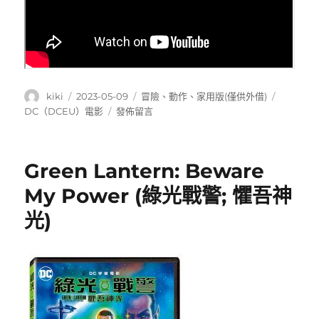
作
發
分
標
kiki
2023-05-09
冒險
、
動作
、
家用版(僅供外借)
者
佈
類
籤
在
DC（DCEU）電影
發佈留言
日
〈Black
期:
Adam(黑
亞
Green Lantern: Beware
當)〉
My Power (綠光戰警; 懼吾神
光)