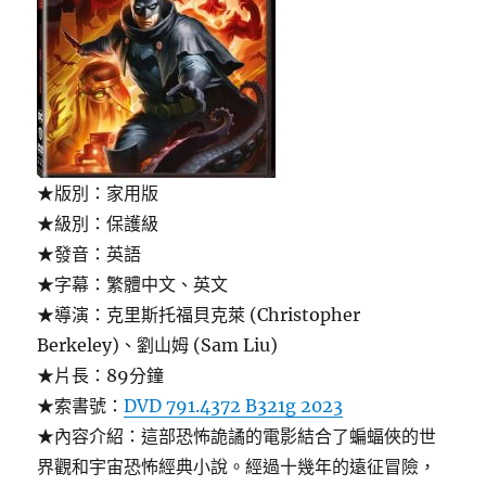
★版別：家用版
★級別：保護級
★發音：英語
★字幕：繁體中文、英文
★導演：克里斯托福貝克萊 (Christopher
Berkeley)、劉山姆 (Sam Liu)
★片長：89分鐘
★索書號：
DVD 791.4372 B321g 2023
★內容介紹：這部恐怖詭譎的電影結合了蝙蝠俠的世
界觀和宇宙恐怖經典小說。經過十幾年的遠征冒險，