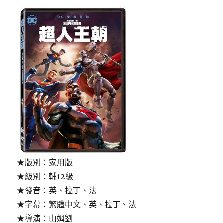
戰
警;
懼
吾
神
光)〉
★版別：家用版
★級別：輔12級
★發音：英、拉丁、法
★字幕：繁體中文、英、拉丁、法
★導演：山姆劉