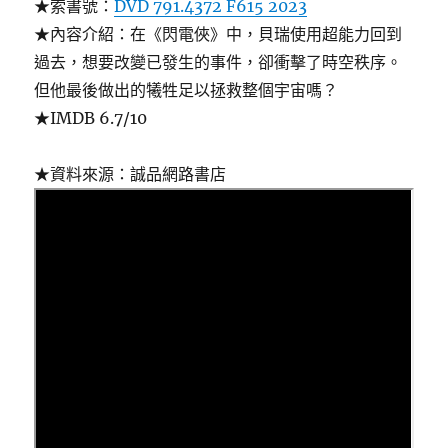
★索書號：
DVD 791.4372 F615 2023
★內容介紹：在《閃電俠》中，貝瑞使用超能力回到
過去，想要改變已發生的事件，卻衝擊了時空秩序。
但他最後做出的犧牲足以拯救整個宇宙嗎？
★IMDB 6.7/10
★資料來源：誠品網路書店