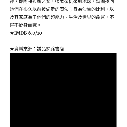
神，即阿特拉斯之女，帶著復仇來到地球，試圖找回
她們在很久以前被偷走的魔法；身為沙贊的比利，以
及其家庭為了他們的超能力、生活及世界的命運，不
得不挺身而戰。
★IMDB 6.0/10
★資料來源：誠品網路書店