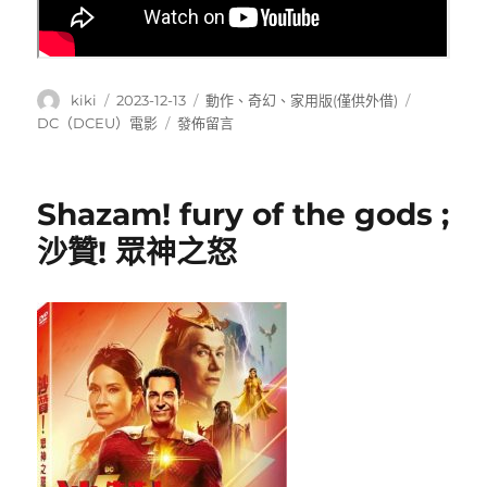
作
發
分
標
kiki
2023-12-13
動作
、
奇幻
、
家用版(僅供外借)
者
佈
類
籤
在
DC（DCEU）電影
發佈留言
日
〈The
期:
Flash
;
Shazam! fury of the gods ;
閃
電
沙贊! 眾神之怒
俠〉