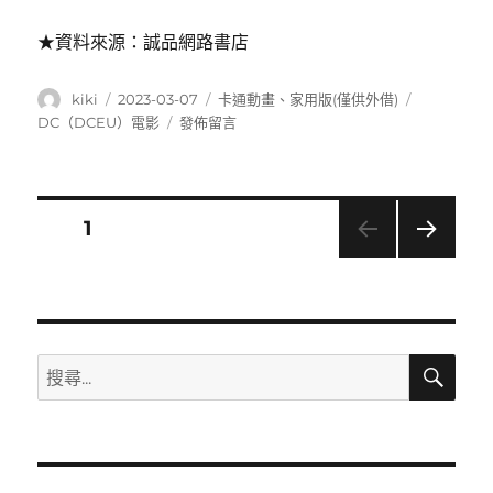
★資料來源：誠品網路書店
作
發
分
標
kiki
2023-03-07
卡通動畫
、
家用版(僅供外借)
者
佈
類
籤
在
DC（DCEU）電影
發佈留言
日
〈The
期:
death
of
Superman(超
文
頁次
1
人
之
下一
章
死)〉
頁
導
搜
搜
覽
尋
尋
關
鍵
字: