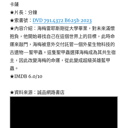
卡薩
★片長：分鐘
★索書號：
DVD 791.4372 B625b 2023
★內容介紹：海梅雷耶斯剛從大學畢業，對未來滿懷
抱負，他開始尋找自己在這個世界上的目標，此時命
運來敲門，海梅被意外交付託管一個外星生物科技的
古遺物—聖甲蟲。這隻聖甲蟲選擇海梅成為其共生宿
主，因此改變海梅的命運，從此變成超級英雄藍甲
蟲。
★IMDB 6.0/10
★資料來源：誠品網路書店