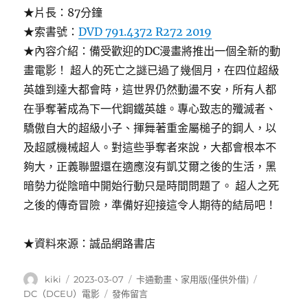
★片長：87分鐘
★索書號：
DVD 791.4372 R272 2019
★內容介紹：備受歡迎的DC漫畫將推出一個全新的動
畫電影！ 超人的死亡之謎已過了幾個月，在四位超級
英雄到達大都會時，這世界仍然動盪不安，所有人都
在爭奪著成為下一代鋼鐵英雄。專心致志的殲滅者、
驕傲自大的超級小子、揮舞著重金屬槌子的鋼人，以
及超感機械超人。對這些爭奪者來說，大都會根本不
夠大，正義聯盟還在適應沒有凱艾爾之後的生活，黑
暗勢力從陰暗中開始行動只是時間問題了。 超人之死
之後的傳奇冒險，準備好迎接這令人期待的結局吧！
★資料來源：誠品網路書店
作
發
分
標
kiki
2023-03-07
卡通動畫
、
家用版(僅供外借)
者
佈
類
籤
在
DC（DCEU）電影
發佈留言
日
〈Reign