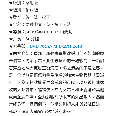
★版別：家用版
★級別：輔12級
★發音：英、法、拉丁
★字幕：繁體中文、英、拉丁、法
★導演：Jake Castorena、山姆劉
★片長：80分鐘
★索書號：
DVD 791.4372 D349s 2018
★內容介紹：這部全新動畫電影改編自佳評如潮的原
著漫畫，揭示了超人此生最艱鉅的一場戰鬥。一顆隕
石穿透地球大氣層直衝海底，隨之造訪的不速之客，
是一位以無窮憤怒力量為後盾的強大生物兵器「毀滅
日」。為了拯救遭受生命威脅的市民，以及被無情猛
攻的大都會市，蝙蝠俠，神力女超人和正義聯盟其他
成員並肩作戰，全力迎戰前所未有的外星敵人。然而
當成員們一個個倒下，似乎只剩超人能與毀滅日決一
死戰，決定大都會市與地球的未來！