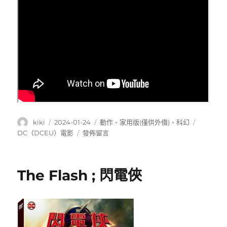
作
發
分
標
kiki
2024-01-24
動作
、
家用版(僅供外借)
、
科幻
者
佈
類
籤
在
DC（DCEU）電影
發佈留言
日
〈Blue
期:
Beetle
;
The Flash ; 閃電俠
藍
甲
蟲〉