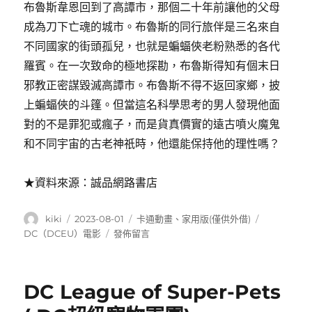
布魯斯韋恩回到了高譚市，那個二十年前讓他的父母
成為刀下亡魂的城市。布魯斯的同行旅伴是三名來自
不同國家的街頭孤兒，也就是蝙蝠俠老粉熟悉的各代
羅賓。在一次致命的極地探勘，布魯斯得知有個末日
邪教正密謀毀滅高譚市。布魯斯不得不返回家鄉，披
上蝙蝠俠的斗篷。但當這名科學思考的男人發現他面
對的不是罪犯或瘋子，而是貨真價實的遠古噴火魔鬼
和不同宇宙的古老神祇時，他還能保持他的理性嗎？
★資料來源：誠品網路書店
作
發
分
標
kiki
2023-08-01
卡通動畫
、
家用版(僅供外借)
者
佈
類
籤
在
DC（DCEU）電影
發佈留言
日
〈Batman,
期:
the
doom
DC League of Super-Pets
that
came