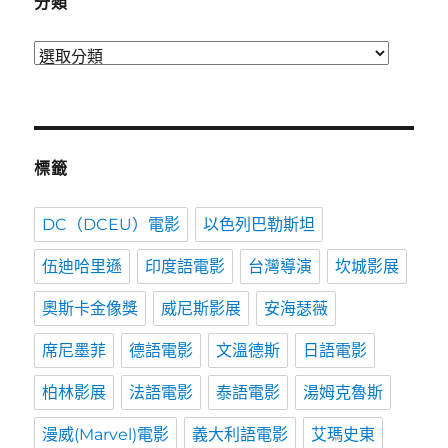
分類
分
類
標籤
DC（DCEU）電影
以色列巴勒斯坦
伍迪哈里遜
印度語電影
台灣導演
坎城影展
奧斯卡金像獎
威尼斯影展
安海瑟薇
席尼墨菲
德語電影
文溫德斯
日語電影
柏林影展
法語電影
泰語電影
湯姆克魯斯
漫威(Marvel)電影
義大利語電影
艾瑪史東