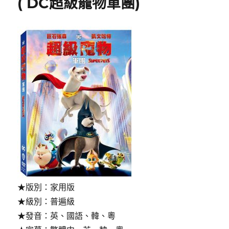
( DC超級寵物軍團)
to
Gotham
;
蝙
蝠
俠,
末
日
降
臨
高
譚
市〉
★版別：家用版
★級別：普遍級
★發音：英、國語、韓、粵