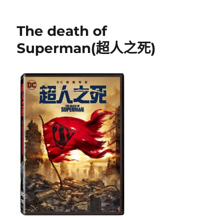
期:
of
the
The death of
supermen(超
人
Superman(超人之死)
王
朝)〉