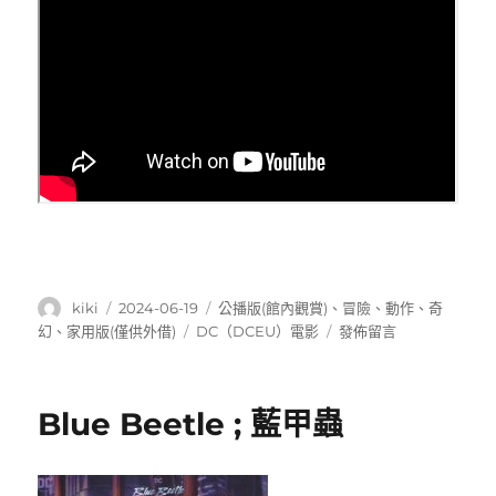
作
發
分
kiki
2024-06-19
公播版(館內觀賞)
、
冒險
、
動作
、
奇
者
佈
類
標
在
幻
、
家用版(僅供外借)
DC（DCEU）電影
發佈留言
日
籤
〈Aquaman
期:
and
the
Blue Beetle ; 藍甲蟲
lost
kingdom
;
水