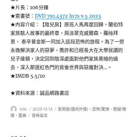
★片長：106分鐘
★索書號：
DVD 791.4372 In7s v.5 2023
★內容介紹：【陰兒房】原班人馬再度回歸，蘭伯特
家族駭人故事的最終章，與派翠克威爾森、蘿絲拜
恩、 泰辛普金斯一同加入這段恐怖的旅程。為了一勞
永逸解決家人的惡夢，喬許和已經長大在大學就讀的
兒子達頓，決定回到陰深處面對他們家族黑暗的過
去，深入那道紅色門的背後世界與惡魔對決…。
★IMDB 5.5/10
★資料來源：誠品網路書店
作
發
分
kiki
2023-12-13
家用版(僅供外借)
、
恐怖/驚悚
、
懸疑/推
者
佈
類
在
理
、
靈異
發佈留言
日
〈Insidious
期:
;
The