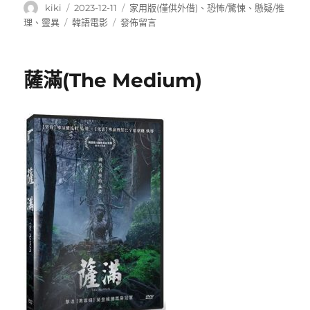
作
發
分
kiki
2023-12-11
家用版(僅供外借)
、
恐怖/驚悚
、
懸疑/推
者
佈
類
標
在
理
、
靈異
韓語電影
發佈留言
日
籤
〈陰
期:
櫥:The
Closet〉
薩滿(The Medium)