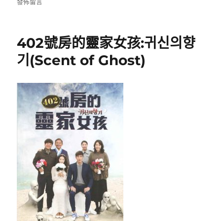
者
佈
類
〈戰
發佈留言
日
爭
期:
中
的
402號房的靈家女孩:귀신의향
鬼
故
기(Scent of Ghost)
事
(Ghos
of
War)