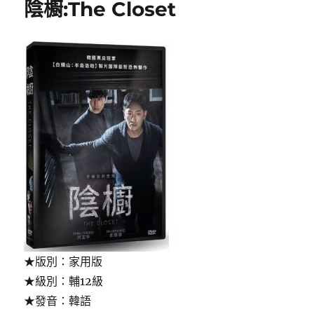
陰櫥:The Closet
red
door=
陰
兒
房,
鬼
門
陰
深
處〉
★版別：家用版
★級別：輔12級
★發音：韓語