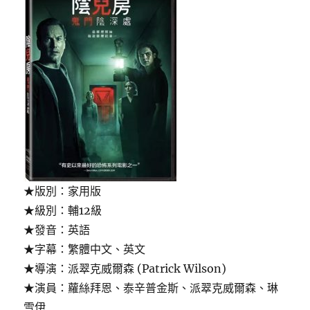
★版別：家用版
★級別：輔12級
★發音：英語
★字幕：繁體中文、英文
★導演：派翠克威爾森 (Patrick Wilson)
★演員：蘿絲拜恩、泰辛普金斯、派翠克威爾森、琳
雪伊