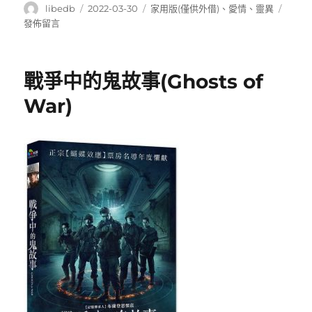
作
發
分
在
libedb
2022-03-30
家用版(僅供外借)
、
愛情
、
靈異
者
佈
類
〈倩
發佈留言
日
女
期:
幽
魂
戰爭中的鬼故事(Ghosts of
系
列:
War)
倩
女
幽
魂〉