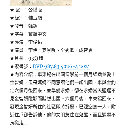
★版別：公播版
★級別：輔12級
★發音：韓語
★字幕：繁體中文
★導演：李俊佑
★演員：李伊、姜景晙、全秀卿、成智婁
★片長：93分鐘
★索書號：
DVD 987.83 4026-4 2021
★內容介紹：車東錫在出國留學前一個月認識並愛上
金智妍，但是媽媽不同意讓他們一起出國，車與金約
定六個月後回來，並準備求婚，卻在求婚當天遲遲不
見金智妍蹤影而黯然出國。六個月後，車東錫回來，
發現金智妍所住的社區即將拆遷，已經空無一人，附
近住戶卻告訴他，他的女朋友住在鬼屋，而且遲遲不
肯搬走…