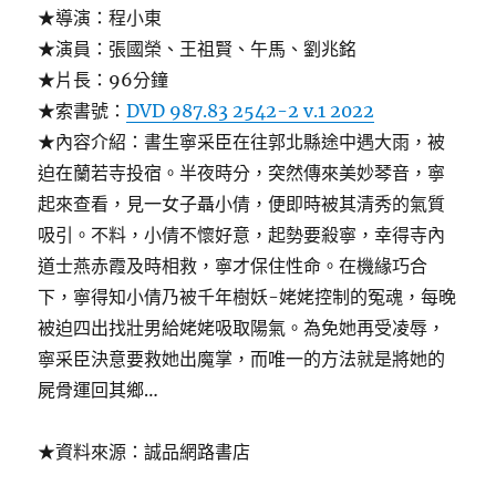
★導演：程小東
★演員：張國榮、王祖賢、午馬、劉兆銘
★片長：96分鐘
★索書號：
DVD 987.83 2542-2 v.1 2022
★內容介紹：書生寧采臣在往郭北縣途中遇大雨，被
迫在蘭若寺投宿。半夜時分，突然傳來美妙琴音，寧
起來查看，見一女子聶小倩，便即時被其清秀的氣質
吸引。不料，小倩不懷好意，起勢要殺寧，幸得寺內
道士燕赤霞及時相救，寧才保住性命。在機緣巧合
下，寧得知小倩乃被千年樹妖-姥姥控制的冤魂，每晚
被迫四出找壯男給姥姥吸取陽氣。為免她再受凌辱，
寧采臣決意要救她出魔掌，而唯一的方法就是將她的
屍骨運回其鄉…
★資料來源：誠品網路書店