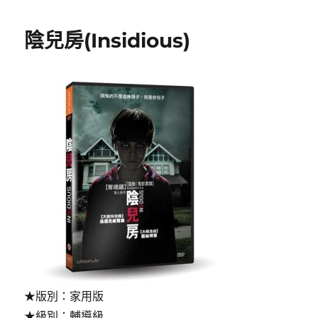
期:
號
房
陰兒房(Insidious)
的
靈
家
女
孩:
귀
신
의
향
기
(Scent
of
Ghost)〉
★版別：家用版
★級別：輔導級