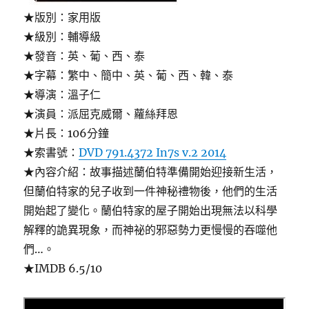
★版別：家用版
★級別：輔導級
★發音：英、葡、西、泰
★字幕：繁中、簡中、英、葡、西、韓、泰
★導演：溫子仁
★演員：派屈克威爾、蘿絲拜恩
★片長：106分鐘
★索書號：
DVD 791.4372 In7s v.2 2014
★內容介紹：故事描述蘭伯特準備開始迎接新生活，
但蘭伯特家的兒子收到一件神秘禮物後，他們的生活
開始起了變化。蘭伯特家的屋子開始出現無法以科學
解釋的詭異現象，而神祕的邪惡勢力更慢慢的吞噬他
們…。
★IMDB 6.5/10