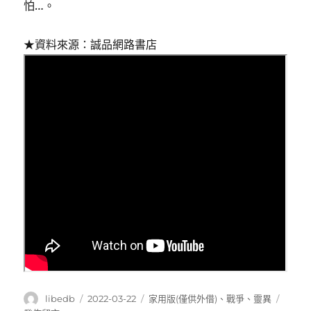
怕…。
★資料來源：誠品網路書店
作
發
分
在
libedb
2022-03-22
家用版(僅供外借)
、
戰爭
、
靈異