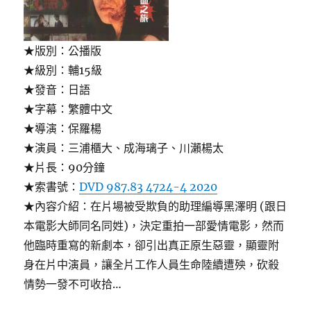
★版別：公播版
★級別：輔15級
★發音：日語
★字幕：繁體中文
★導演：保羅楊
★演員：三浦櫃大、成海璃子、川瀨楊太
★片長：90分鐘
★索書號：
DVD 987.83 4724-4 2020
★內容介紹：在片場被受欺負的助理編導黑澤明 (跟日
本電影大師同名同姓)，決定重拍一部愛情電影，然而
他臨時重寫的新劇本，卻引出真正原生惡靈，顯靈附
身在片中演員，讓全片工作人員生命陸續遭殃，砍殺
情勢一發不可收拾…