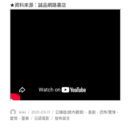
★資料來源：誠品網路書店
作
發
分
kiki
2021-03-11
公播版(館內觀賞)
、
喜劇
、
恐怖/驚悚
、
者
佈
類
標
在
愛情
、
靈異
日語電影
發佈留言
日
籤
〈猛
期:
鬼