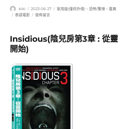
作
發
分
kiki
2023-06-27
家用版(僅供外借)
、
恐怖/驚悚
、
靈異
者
佈
類
標
在
泰語電影
發佈留言
日
籤
〈薩
期:
滿
(The
Insidious(陰兒房第3章 : 從靈
Medium)〉
開始)