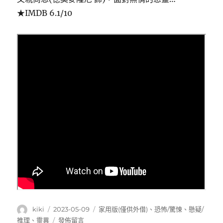
★IMDB 6.1/10
作
發
分
kiki
2023-05-09
家用版(僅供外借)
、
恐怖/驚悚
、
懸疑/
者
佈
類
在
推理
、
靈異
發佈留言