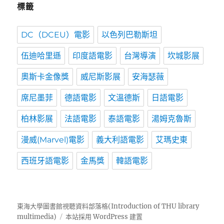
標籤
DC（DCEU）電影
以色列巴勒斯坦
伍迪哈里遜
印度語電影
台灣導演
坎城影展
奧斯卡金像獎
威尼斯影展
安海瑟薇
席尼墨菲
德語電影
文溫德斯
日語電影
柏林影展
法語電影
泰語電影
湯姆克魯斯
漫威(Marvel)電影
義大利語電影
艾瑪史東
西班牙語電影
金馬獎
韓語電影
東海大學圖書館視聽資料部落格(Introduction of THU library
multimedia)
本站採用 WordPress 建置