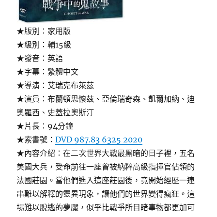
★版別：家用版
★級別：輔15級
★發音：英語
★字幕：繁體中文
★導演：艾瑞克布萊茲
★演員：布蘭頓思懷茲、亞倫瑞奇森、凱爾加納、迪
奧羅西、史蓋拉奧斯汀
★片長：94分鐘
★索書號：
DVD 987.83 6325 2020
★內容介紹：在二次世界大戰最黑暗的日子裡，五名
美國大兵，受命前往一座曾被納粹高級指揮官佔領的
法國莊園。當他們進入這座莊園後，竟開始經歷一連
串難以解釋的靈異現象，讓他們的世界變得瘋狂。這
場難以脫逃的夢魘，似乎比戰爭所目睹事物都更加可