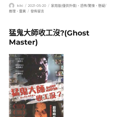
作
發
分
kiki
2021-05-20
家用版(僅供外借)
、
恐怖/驚悚
、
懸疑/
者
佈
類
在
推理
、
靈異
發佈留言
日
〈陰
期:
兒
房
猛鬼大師收工沒?(Ghost
(Insidious)〉
Master)