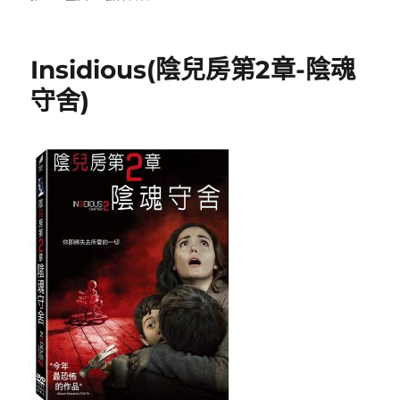
日
〈Insidious(陰
期:
兒
房
Insidious(陰兒房第2章-陰魂
第
3
守舍)
章
:
從
靈
開
始)〉