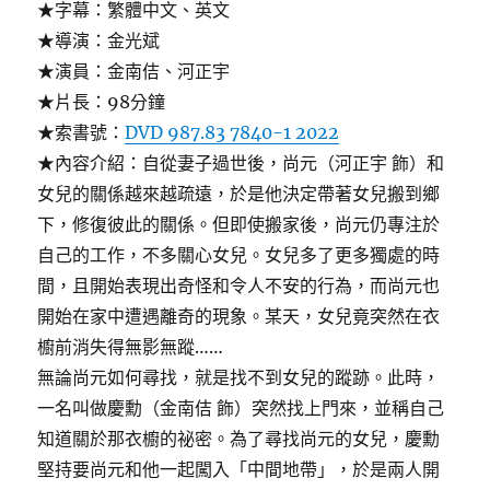
★字幕：繁體中文、英文
★導演：金光斌
★演員：金南佶、河正宇
★片長：98分鐘
★索書號：
DVD 987.83 7840-1 2022
★內容介紹：自從妻子過世後，尚元（河正宇 飾）和
女兒的關係越來越疏遠，於是他決定帶著女兒搬到鄉
下，修復彼此的關係。但即使搬家後，尚元仍專注於
自己的工作，不多關心女兒。女兒多了更多獨處的時
間，且開始表現出奇怪和令人不安的行為，而尚元也
開始在家中遭遇離奇的現象。某天，女兒竟突然在衣
櫥前消失得無影無蹤……
無論尚元如何尋找，就是找不到女兒的蹤跡。此時，
一名叫做慶勳（金南佶 飾）突然找上門來，並稱自己
知道關於那衣櫥的祕密。為了尋找尚元的女兒，慶勳
堅持要尚元和他一起闖入「中間地帶」，於是兩人開