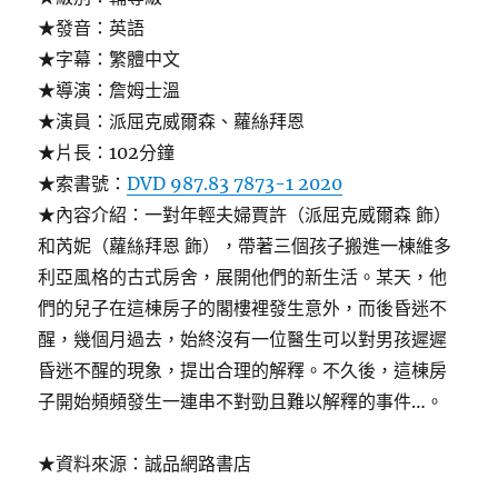
★發音：英語
★字幕：繁體中文
★導演：詹姆士溫
★演員：派屈克威爾森、蘿絲拜恩
★片長：102分鐘
★索書號：
DVD 987.83 7873-1 2020
★內容介紹：一對年輕夫婦賈許（派屈克威爾森 飾）
和芮妮（蘿絲拜恩 飾），帶著三個孩子搬進一棟維多
利亞風格的古式房舍，展開他們的新生活。某天，他
們的兒子在這棟房子的閣樓裡發生意外，而後昏迷不
醒，幾個月過去，始終沒有一位醫生可以對男孩遲遲
昏迷不醒的現象，提出合理的解釋。不久後，這棟房
子開始頻頻發生一連串不對勁且難以解釋的事件…。
★資料來源：誠品網路書店