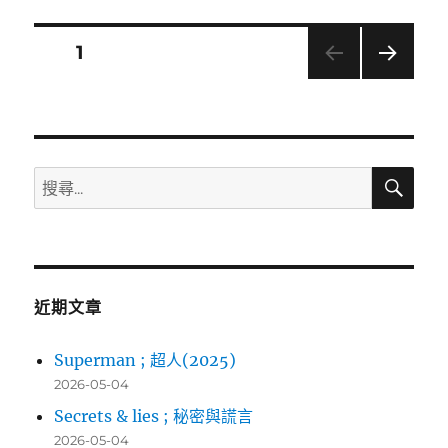
大
師
文
頁次
1
收
工
下一
章
沒?
頁
(Ghost
導
Master)〉
搜
搜
覽
尋
尋
關
鍵
字:
近期文章
Superman ; 超人(2025)
2026-05-04
Secrets & lies ; 秘密與謊言
2026-05-04