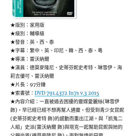
★版別：家用版
★級別：輔導級
★發音：英、西、泰
★字幕：繁中、英、印尼、韓、西、泰、粵
★導演：雷沃納爾
★演員：德莫麥隆尼、史蒂芬妮史考特、琳雪伊、海
莉吉優可、雷沃納爾
★片長：97分鐘
★索書號：
DVD 791.4372 In7s v.3 2015
★內容介紹：一直被過去困擾的靈媒愛麗絲(琳雪伊
飾)，早已經已經不想再幫人通靈，但受到青少女昆妮
(史蒂芬妮史考特 飾)的感動而重出江湖。與「抓鬼二
人組」史派(雷沃納爾 飾)與塔克一起幫助昆妮與她的
父親尚恩(德莫麥隆尼 飾)，面對無情的惡靈…