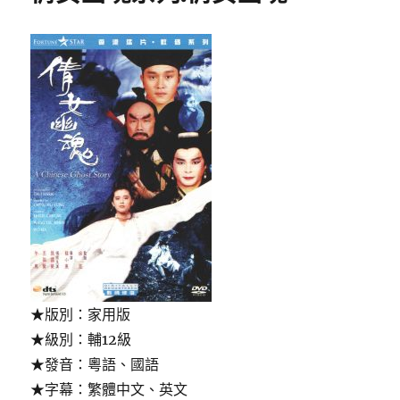
2
章-
陰
魂
守
舍)〉
★版別：家用版
★級別：輔12級
★發音：粵語、國語
★字幕：繁體中文、英文