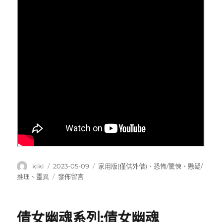
作
發
分
kiki
2023-05-09
家用版(僅供外借)
、
恐怖/驚悚
、
懸疑/
者
佈
類
在
推理
、
靈異
發佈留言
日
〈Insidious(陰
期:
兒
房
倩女幽魂系列:倩女幽魂
第