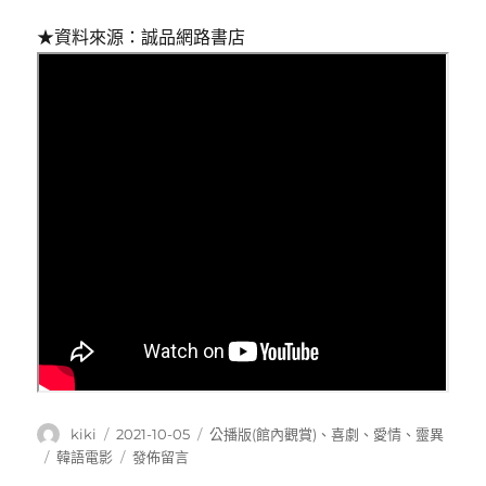
★資料來源：誠品網路書店
作
發
分
kiki
2021-10-05
公播版(館內觀賞)
、
喜劇
、
愛情
、
靈異
者
佈
類
標
在
韓語電影
發佈留言
日
籤
〈402