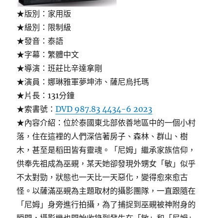
★版別：家用版
★級別：限制級
★發音：泰語
★字幕：繁體中文
★導演：班莊比辛達拿剛
★演員：娜琳雅軍夢坤沛、薩尼烏托瑪
★片長：131分鐘
★索書號：
DVD 987.83 4434-6 2023
★內容介紹：位於泰國東北部依善地區中的一個小村
落，住在這裡的人們深信著房子、森林、群山、樹
木，甚至是稻田皆有靈魂。「尼姆」繼承家族信仰，
供奉先祖成為巫覡，某天她卻發現外甥女「敏」似乎
不太對勁，狀態也一天比一天惡化，變得愈來愈古
怪。以薩滿巫覡為主題取材的攝影團隊，一直跟隨在
「尼姆」身旁進行拍攝，為了捕捉到巫覡被神附身的