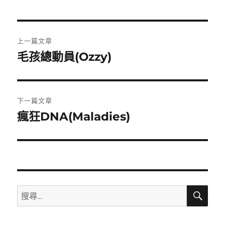
文
上一篇文章
章
毛孩總動員(Ozzy)
上
一
導
篇
覽
文
下一篇文章
章:
瘋狂DNA(Maladies)
下
一
篇
文
章:
搜
搜
尋
尋
關