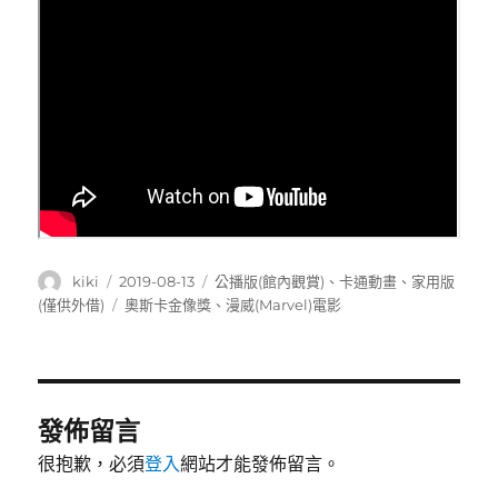
作
發
分
kiki
2019-08-13
公播版(館內觀賞)
、
卡通動畫
、
家用版
者
佈
類
標
(僅供外借)
奧斯卡金像獎
、
漫威(Marvel)電影
日
籤
期:
發佈留言
很抱歉，必須
登入
網站才能發佈留言。