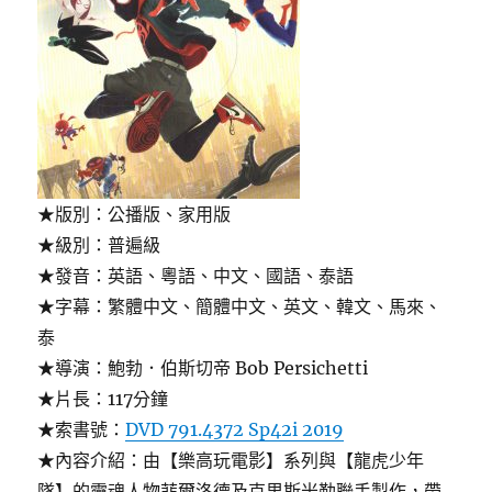
★版別：公播版、家用版
★級別：普遍級
★發音：英語、粵語、中文、國語、泰語
★字幕：繁體中文、簡體中文、英文、韓文、馬來、
泰
★導演：鮑勃．伯斯切帝 Bob Persichetti
★片長：117分鐘
★索書號：
DVD 791.4372 Sp42i 2019
★內容介紹：由【樂高玩電影】系列與【龍虎少年
隊】的靈魂人物菲爾洛德及克里斯米勒聯手製作，帶