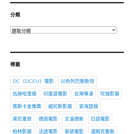
間
分類
分
類
標籤
DC（DCEU）電影
以色列巴勒斯坦
伍迪哈里遜
印度語電影
台灣導演
坎城影展
奧斯卡金像獎
威尼斯影展
安海瑟薇
席尼墨菲
德語電影
文溫德斯
日語電影
柏林影展
法語電影
泰語電影
湯姆克魯斯