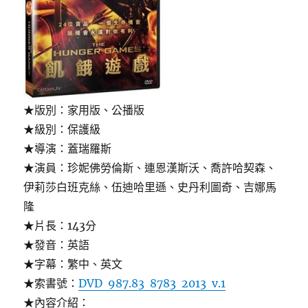
★版別：家用版、公播版
★級別：保護級
★導演：蓋瑞羅斯
★演員：珍妮佛勞倫斯、連恩漢斯沃、喬許哈契森、
伊莉莎白班克絲、伍迪哈里遜、史丹利圖奇、吉娜馬
隆
★片長：143分
★發音：英語
★字幕：繁中、英文
★索書號：
DVD 987.83 8783 2013 v.1
★內容介紹：