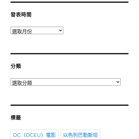
發表時間
發
表
時
間
分類
分
類
標籤
DC（DCEU）電影
以色列巴勒斯坦