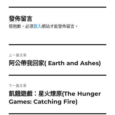
期:
發佈留言
很抱歉，必須
登入
網站才能發佈留言。
文
上一篇文章
章
阿公帶我回家( Earth and Ashes)
上
一
導
篇
覽
文
下一篇文章
章:
飢餓遊戲：星火燎原(The Hunger
下
一
Games: Catching Fire)
篇
文