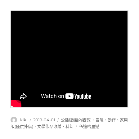
作
發
分
kiki
2019-04-01
公播版(館內觀賞)
、
冒險
、
動作
、
家用
者
佈
類
標
版(僅供外借)
、
文學作品改編
、
科幻
伍迪哈里遜
日
籤