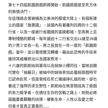
第七十四屆飢餓遊戲即將開始。飢餓遊戲是至死方休
的無情決鬥。
在這塊過去曾被稱為北美洲的廢墟大陸上，有個新建
立的國家「施惠國」，該國內有著羅列四周的十二個
行省，以及一座被行省圍繞的富饒都城。至高無上且
專制殘酷的都城，每年逼迫十二行省交出12歲至18歲
的少男少女各一名，將之投放在一年一度的「飢餓遊
戲」當中，並以電視實況轉播，藉由此恐怖的手段來
維持其威權統治以及國家秩序。
十六歲的凱妮絲與寡母以及妹妹小櫻同住，當她自願
代替在「抽籤日」被抽中的妹妹參加此獵殺遊戲時早
已認命赴死。但是曾經在死亡邊緣掙扎過的她，卻也
養成了強悍的求生野性。凱妮絲在無意間成為了遊戲
的有力競爭者。在通往生存的苦戰之路上，她勢必將
面臨重重艱難的抉擇，權衡生命、人性以及愛之間，
何者才是真正寶貴的……