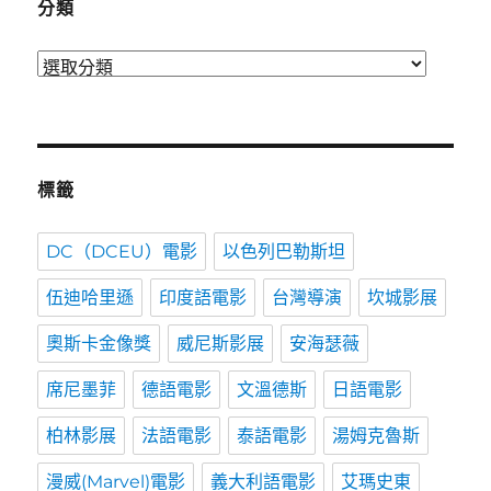
分類
分
類
標籤
DC（DCEU）電影
以色列巴勒斯坦
伍迪哈里遜
印度語電影
台灣導演
坎城影展
奧斯卡金像獎
威尼斯影展
安海瑟薇
席尼墨菲
德語電影
文溫德斯
日語電影
柏林影展
法語電影
泰語電影
湯姆克魯斯
漫威(Marvel)電影
義大利語電影
艾瑪史東