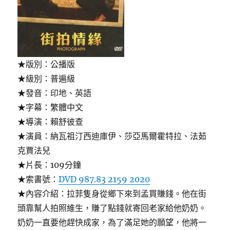
★版別：公播版
★級別：普遍級
★發音：印地、英語
★字幕：繁體中文
★導演：賴舒彼查
★演員：納瓦祖汀西迪庫伊、莎亞馬爾霍特拉、法茹
克賈法兒
★片長：109分鐘
★索書號：
DVD 987.83 2159 2020
★內容介紹：拉菲隻身從鄉下來到孟買賺錢。他在街
頭靠幫人拍照維生，賺了點錢就寄回老家給他奶奶。
奶奶一直要他趕快成家，為了滿足她的願望，他將一