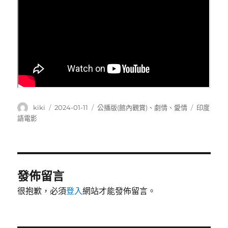
作
發
分
標
kiki
2024-01-11
公播版(館內觀賞)
、
劇情
、
愛情
印度
者
佈
類
籤
語電影
日
期:
發佈留言
很抱歉，必須
登入
網站才能發佈留言。