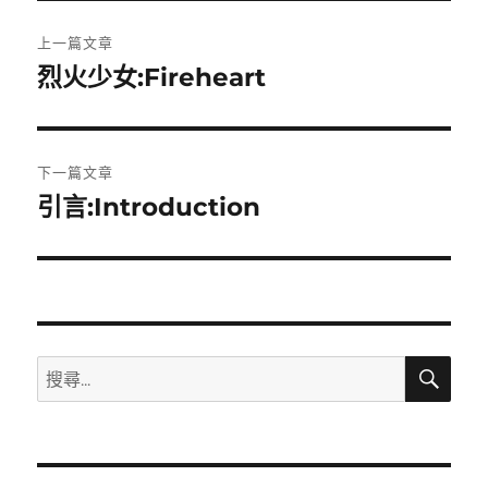
文
上一篇文章
章
烈火少女:Fireheart
上
一
導
篇
覽
文
下一篇文章
章:
引言:Introduction
下
一
篇
文
章:
搜
搜
尋
尋
關
鍵