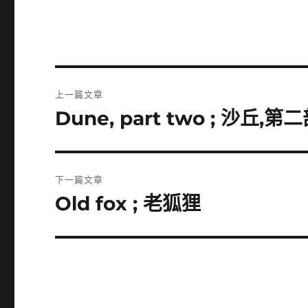
文
上一篇文章
章
Dune, part two ; 沙丘,第
上
一
導
篇
覽
文
下一篇文章
章:
Old fox ; 老狐狸
下
一
篇
文
章: