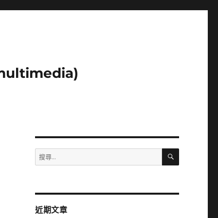
ltimedia)
搜
搜
尋
尋
關
鍵
字:
近期文章