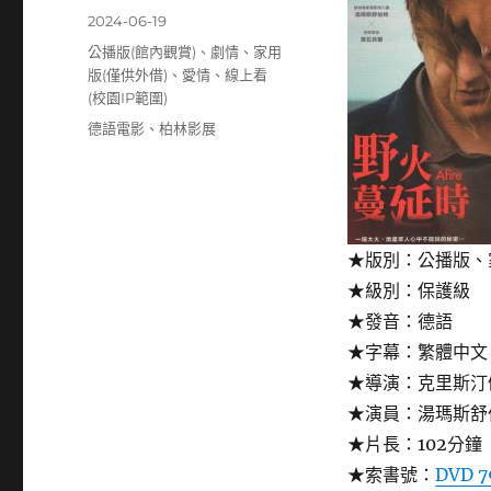
者
發
2024-06-19
佈
分
公播版(館內觀賞)
、
劇情
、
家用
日
類
版(僅供外借)
、
愛情
、
線上看
期:
(校園IP範圍)
標
德語電影
、
柏林影展
籤
★版別：公播版、
★級別：保護級
★發音：德語
★字幕：繁體中文
★導演：克里斯汀
★演員：湯瑪斯舒
★片長：102分鐘
★索書號：
DVD 7