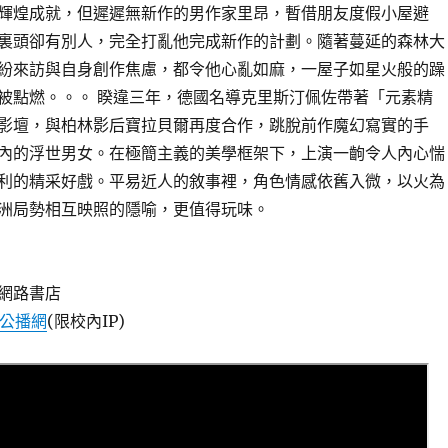
輝煌成就，但遲遲無新作的男作家里昂，暫借朋友度假小屋避
裏頭卻有別人，完全打亂他完成新作的計劃。隨著蔓延的森林大
紛來訪與自身創作焦慮，都令他心亂如麻，一屋子如星火般的躁
被點燃。。。 睽違三年，德國名導克里斯汀佩佐帶著「元素精
影壇，與柏林影后寶拉貝爾再度合作，跳脫前作魔幻寫實的手
內的浮世男女。在極簡主義的美學框架下，上演一齣令人內心惴
利的精采好戲。平易近人的敘事裡，角色情感依舊入微，以火為
洲局勢相互映照的隱喻，更值得玩味。
網路書店
音公播網
(限校內IP)