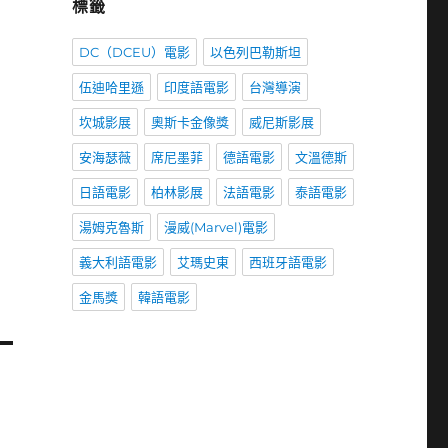
標籤
DC（DCEU）電影
以色列巴勒斯坦
伍迪哈里遜
印度語電影
台灣導演
坎城影展
奧斯卡金像獎
威尼斯影展
安海瑟薇
席尼墨菲
德語電影
文溫德斯
日語電影
柏林影展
法語電影
泰語電影
湯姆克魯斯
漫威(Marvel)電影
義大利語電影
艾瑪史東
西班牙語電影
金馬獎
韓語電影