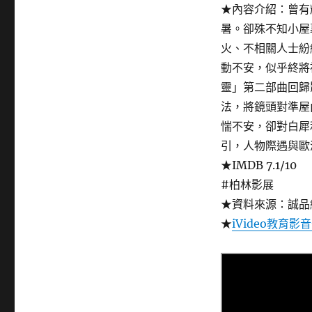
★內容介紹：曾有
暑。卻殊不知小屋
火、不相關人士紛
動不安，似乎終將
靈」第二部曲回歸
法，將鏡頭對準屋
惴不安，卻對白犀
引，人物際遇與歐
★IMDB 7.1/10
#柏林影展
★資料來源：誠品
★
iVideo教育影