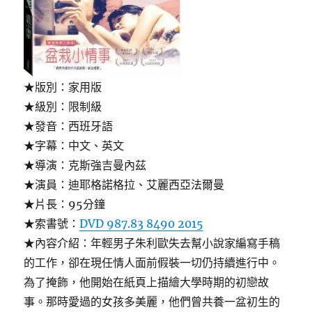
★版別：家用版
★級別：限制級
★發音：西班牙語
★字幕：中文、英文
★導演：克斯強吉曼內茲
★演員：迪耶格諾格拉、艾麗西亞法爾曼
★片長：95分鐘
★索書號：
DVD 987.83 8490 2015
★內容介紹：年輕男子朱利歐失去幫小說家編寫手稿
的工作，卻在現任情人面前假裝一切仍持續進行中。
為了掩飾，他開始在紙頁上描繪大學時期的初戀故
事。那時愛過的女孩多美麗，他們曾共養一盆初生的