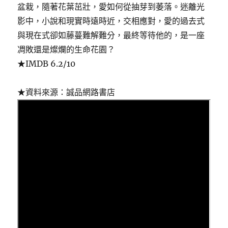
盆栽，隨著花葉茁壯，愛如何從抽芽到萎落。迷離光
影中，小說和現實時遠時近，交相應對，愛的過去式
與現在式卻如藤蔓難解難分，最終等待他的，是一座
凋敗還是燦爛的生命花園？
★IMDB 6.2/10
★資料來源：誠品網路書店