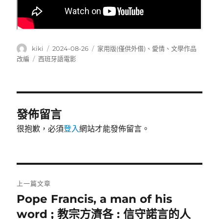
作
發
分
kiki
2024-08-26
家用版(僅供外借)
、
愛情
、
文學作品
者
佈
類
標
改編
西班牙語電影
日
籤
期:
發佈留言
很抱歉，必須
登入
網站才能發佈留言。
文
上一篇文章
章
Pope Francis, a man of his
上
一
word ; 教宗方濟各 : 信守諾言的人
導