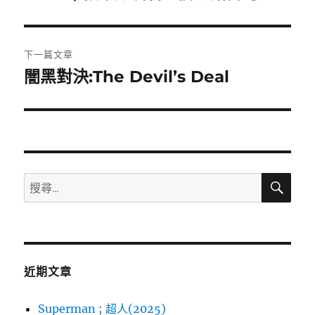
篇
覽
文
章:
下一篇文章
闇黑對決:The Devil’s Deal
下
一
篇
文
章:
搜
搜
尋
尋
關
鍵
字:
近期文章
Superman ; 超人(2025)