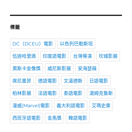
類
標籤
DC（DCEU）電影
以色列巴勒斯坦
伍迪哈里遜
印度語電影
台灣導演
坎城影展
奧斯卡金像獎
威尼斯影展
安海瑟薇
席尼墨菲
德語電影
文溫德斯
日語電影
柏林影展
法語電影
泰語電影
湯姆克魯斯
漫威(Marvel)電影
義大利語電影
艾瑪史東
西班牙語電影
金馬獎
韓語電影