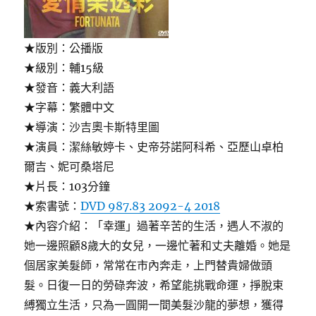
★版別：公播版
★級別：輔15級
★發音：義大利語
★字幕：繁體中文
★導演：沙吉奧卡斯特里圖
★演員：潔絲敏婷卡、史帝芬諾阿科希、亞歷山卓柏
爾吉、妮可桑塔尼
★片長：103分鐘
★索書號：
DVD 987.83 2092-4 2018
★內容介紹：「幸運」過著辛苦的生活，遇人不淑的
她一邊照顧8歲大的女兒，一邊忙著和丈夫離婚。她是
個居家美髮師，常常在市內奔走，上門替貴婦做頭
髮。日復一日的勞碌奔波，希望能挑戰命運，掙脫束
縛獨立生活，只為一圓開一間美髮沙龍的夢想，獲得