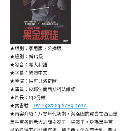
★版別：家用版、公播版
★級別：輔15級
★發音：義大利語
★字幕：繁體中文
★導演：馬可貝洛奇歐
★演員：皮耶法蘭西斯柯法維諾
★片長：132分鐘
★索書號：
DVD 987.83 6089 2020
★內容介紹：八零年代初期，海洛因的買賣在西西里
黑手黨各個老大之間引發了一場戰爭。身為黑手黨一
員的托瑪索布斯凱塔逃亡到巴西。但在義大利，敵人