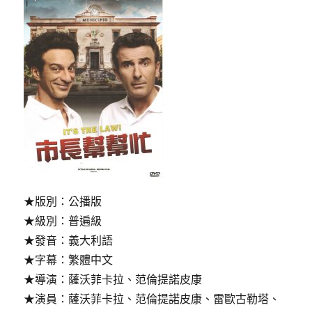
★版別：公播版
★級別：普遍級
★發音：義大利語
★字幕：繁體中文
★導演：薩沃菲卡拉、范倫提諾皮康
★演員：薩沃菲卡拉、范倫提諾皮康、雷歐古勒塔、