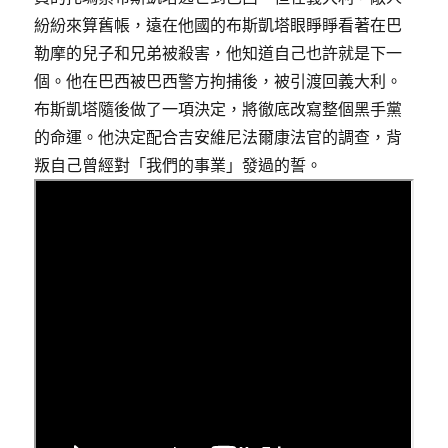
紛紛來算舊帳，遠在他國的布斯凱塔眼睜睜看著在巴
勒摩的兒子和兄弟被殺害，他知道自己也許就是下一
個。他在巴西被巴西警方拘捕後，被引渡回義大利。
布斯凱塔隨後做了一項決定，將徹底改寫整個黑手黨
的命運。他決定配合吉安維尼法爾康法官的調查，背
叛自己曾經對「我們的事業」發過的誓。