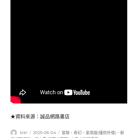
★資料來源：誠品網路書店
作
發
分
kiki
2025-06-04
冒險
、
奇幻
、
家用版(僅供外借)
、
新