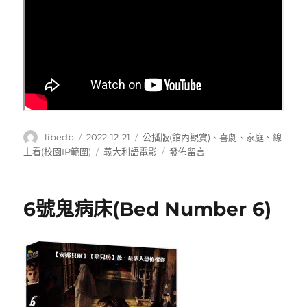
作
發
分
libedb
2022-12-21
公播版(館內觀賞)
、
喜劇
、
家庭
、
線
者
佈
類
標
在
上看(校園IP範圍)
義大利語電影
發佈留言
日
籤
〈媽
期:
媽
不
6號鬼病床(Bed Number 6)
在
家:
聖
誕
假
期
凸