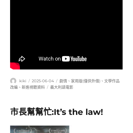
作
發
分
kiki
2025-06-04
劇情
、
家用版(僅供外借)
、
文學作品
者
佈
類
標
改編
、
新進視聽資料
義大利語電影
日
籤
期:
市長幫幫忙:It’s the law!