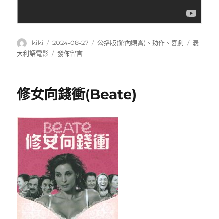
作
發
分
標
kiki
2024-08-27
公播版(館內觀賞)
、
動作
、
喜劇
義
者
佈
類
籤
在
大利語電影
發佈留言
日
〈特
期:
務
媽
修女向錢衝(Beate)
咪:Don’t
stop
me
now〉