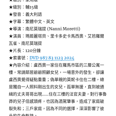
★級別：輔15級
★發音：義大利語
★字幕：繁體中文、英文
★導演：南尼莫瑞提 (Nanni Moretti)
★演員：瑪姬麗塔貝、里卡多史卡馬西奧、艾芭羅爾
瓦雀、南尼莫瑞提
★片長：120分鐘
★索書號：
DVD 987.83 1123 2024
★內容介紹：盧西奧一家住在羅馬市區的三層公寓一
樓，常請鄰居爺爺照顧女兒，一場意外的發生，卻讓
盧西奧覺得疑點重重；偽單親的莫妮卡住在二樓，總
是獨自一人照料剛出生的女兒，孤單無援，直到被通
緝的丈夫哥哥出現……住在三樓的法官夫妻，對行事魯
莽的兒子倍感頭疼，也因為酒駕肇事，造成了家庭破
裂失和；三戶家庭，因為不同的選擇，深深影響了彼
此的生命軌跡。