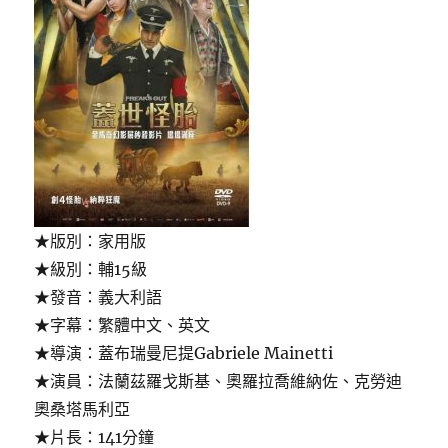
★版別：家用版
★級別：輔15級
★發音：義大利語
★字幕：繁體中文、英文
★導演：蓋布瑞曼尼提Gabriele Mainetti
★演員：法蘭茲羅戈斯基、奧羅拉喬維納佐、克勞迪
奧桑塔馬利亞
★片長：141分鐘