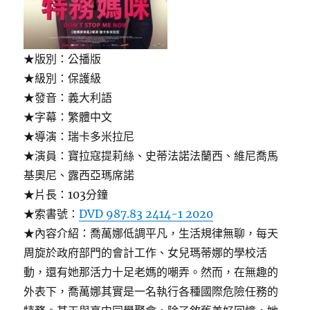
★版別：公播版
★級別：保護級
★發音：義大利語
★字幕：繁體中文
★導演：瑞卡多米拉尼
★演員：寶拉寇提莉絲、史蒂法諾法蘭西、維尼喬馬
基奧尼、露西亞瑪席諾
★片長：103分鐘
★索書號：
DVD 987.83 2414-1 2020
★內容介紹：喬萬娜低調平凡，生活規律無聊，每天
周旋於政府部門的會計工作、女兒瑪蒂娜的學校活
動，還有她那活力十足老媽的嘲弄。然而，在無趣的
外表下，喬萬娜其實是一名執行各種國際危險任務的