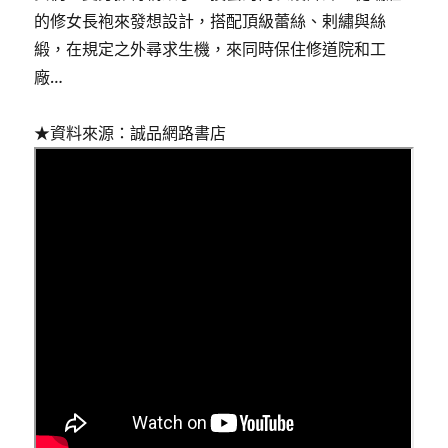
的修女長袍來發想設計，搭配頂級蕾絲、剌繡與絲
緞，在規定之外尋求生機，來同時保住修道院和工
廠…
★資料來源：誠品網路書店