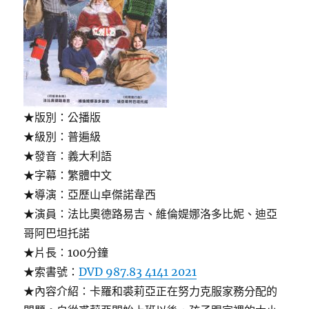
★版別：公播版
★級別：普遍級
★發音：義大利語
★字幕：繁體中文
★導演：亞歷山卓傑諾韋西
★演員：法比奧德路易吉、維倫媞娜洛多比妮、迪亞
哥阿巴坦托諾
★片長：100分鐘
★索書號：
DVD 987.83 4141 2021
★內容介紹：卡羅和裘莉亞正在努力克服家務分配的