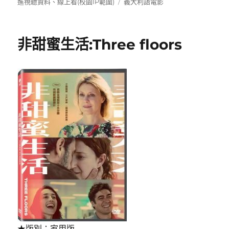
者
佈
類
標
進視聽資料
、
線上看(校園IP範圍)
義大利語電影
日
籤
期:
非甜蜜生活:Three floors
★版別：家用版