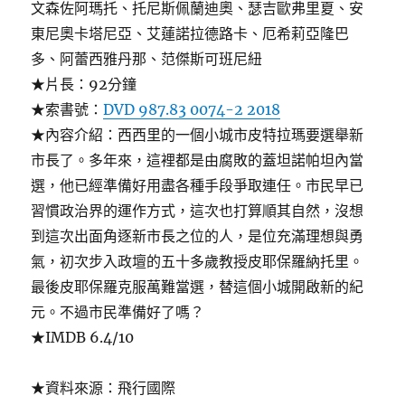
文森佐阿瑪托、托尼斯佩蘭迪奧、瑟吉歐弗里夏、安
東尼奧卡塔尼亞、艾蓮諾拉德路卡、厄希莉亞隆巴
多、阿蕾西雅丹那、范傑斯可班尼紐
★片長：92分鐘
★索書號：
DVD 987.83 0074-2 2018
★內容介紹：西西里的一個小城市皮特拉瑪要選舉新
市長了。多年來，這裡都是由腐敗的蓋坦諾帕坦內當
選，他已經準備好用盡各種手段爭取連任。市民早已
習慣政治界的運作方式，這次也打算順其自然，沒想
到這次出面角逐新市長之位的人，是位充滿理想與勇
氣，初次步入政壇的五十多歲教授皮耶保羅納托里。
最後皮耶保羅克服萬難當選，替這個小城開啟新的紀
元。不過市民準備好了嗎？
★IMDB 6.4/10
★資料來源：飛行國際