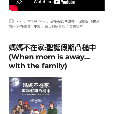
作
發
分
kiki
2023-03-03
公播版(館內觀賞)
、
家用版(僅供外
者
佈
類
標
在
借)
、
恐怖/驚悚
、
犯罪
義大利語電影
發佈留言
日
籤
〈黑
期:
金
叛
媽媽不在家:聖誕假期凸槌中
徒
(The
(When mom is away…
traitor)〉
with the family)