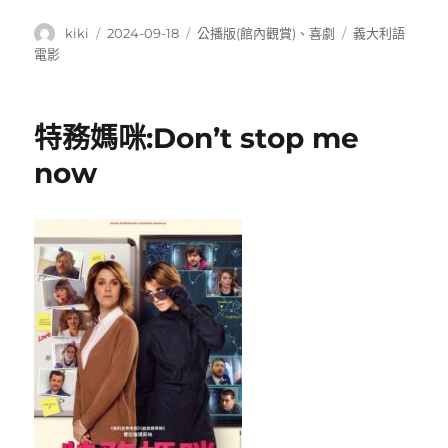
作
發
分
標
kiki
2024-09-18
公播版(館內觀賞)
、
喜劇
義大利語
者
佈
類
籤
電影
日
期:
特務媽咪:Don’t stop me
now