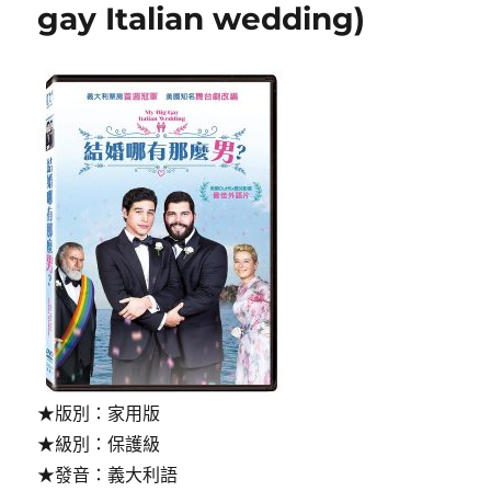
床
gay Italian wedding)
(Bed
Number
6)〉
★版別：家用版
★級別：保護級
★發音：義大利語