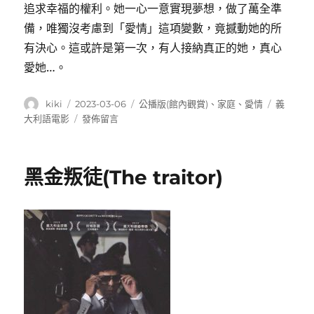
追求幸福的權利。她一心一意實現夢想，做了萬全準
備，唯獨沒考慮到「愛情」這項變數，竟撼動她的所
有決心。這或許是第一次，有人接納真正的她，真心
愛她…。
作
發
分
標
kiki
2023-03-06
公播版(館內觀賞)
、
家庭
、
愛情
義
者
佈
類
籤
在
大利語電影
發佈留言
日
〈愛
期:
情
樂
黑金叛徒(The traitor)
透
彩
(Fortunata)〉