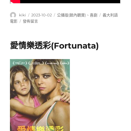
作
發
分
標
kiki
2023-10-02
公播版(館內觀賞)
、
喜劇
義大利語
者
佈
類
籤
在
電影
發佈留言
日
〈修
期:
女
向
愛情樂透彩(Fortunata)
錢
衝
(Beate)〉