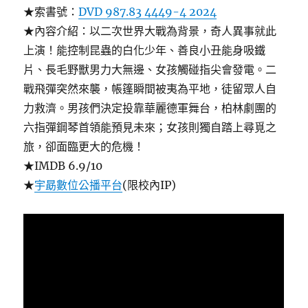
★索書號：
DVD 987.83 4449-4 2024
★內容介紹：以二次世界大戰為背景，奇人異事就此
上演！能控制昆蟲的白化少年、善良小丑能身吸鐵
片、長毛野獸男力大無邊、女孩觸碰指尖會發電。二
戰飛彈突然來襲，帳篷瞬間被夷為平地，徒留眾人自
力救濟。男孩們決定投靠華麗德軍舞台，柏林劇團的
六指彈鋼琴首領能預見未來；女孩則獨自踏上尋覓之
旅，卻面臨更大的危機！
★IMDB 6.9/10
★
宇勗數位公播平台
(限校內IP)