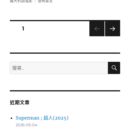
者
佈
類
籤
在
義大利語電影
發佈留言
日
〈結
期:
婚
哪
有
文
頁次
1
那
麼
下一
章
男?
頁
(My
導
big
gay
搜
搜
Italian
覽
尋
尋
wedding)〉
關
鍵
字:
近期文章
Superman ; 超人(2025)
2026-05-04