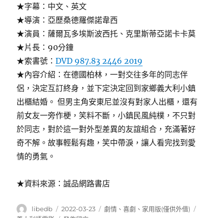
★字幕：中文、英文
★導演：亞歷桑德羅傑諾韋西
★演員：薩爾瓦多埃斯波西托、克里斯蒂亞諾卡卡莫
★片長：90分鐘
★索書號：
DVD 987.83 2446 2019
★內容介紹：在德國柏林，一對交往多年的同志伴
侶，決定互訂終身，並下定決定回到家鄉義大利小鎮
出櫃結婚。 但男主角安東尼並沒有對家人出櫃，還有
前女友一旁作梗，笑料不斷，小鎮民風純樸，不只對
於同志，對於這一對外型差異的友誼組合，充滿著好
奇不解。故事輕鬆有趣，笑中帶淚，讓人看完找到愛
情的勇氣。
★資料來源：誠品網路書店
作
發
分
標
libedb
2022-03-23
劇情
、
喜劇
、
家用版(僅供外借)