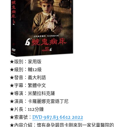
槌
中
(When
mom
is
away…
with
the
family)〉
★版別：家用版
★級別：輔12級
★發音：義大利語
★字幕：繁體中文
★導演：米蘭拉科克薩
★演員：卡羅麗娜克雷遜丁尼
★片長：112分鐘
★索書號：
DVD 987.83 6612 2022
★內容介紹：懷有身孕碧昂卡剛來到一家兒童醫院的