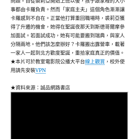
問題。自從裘莉亞開始上班以後，孩子跟家裡的大小
事都由卡羅負責。然而「家庭主夫」這個角色漸漸讓
卡羅感到不自在。正當他打算重回職場時，裘莉亞獲
得了升遷的機會，她得在聖誕夜那天到斯德哥爾摩參
加面試。若面試成功，她有可能要搬到瑞典，與家人
分隔兩地。他們該怎麼辦好？卡羅搬出露營車，載著
一家人一起到北方歡度聖誕，重拾家庭真正的價值。
★本片可於教室電影院公播大平台
線上觀賞
，校外使
用請先安裝
VPN
★資料來源：誠品網路書店