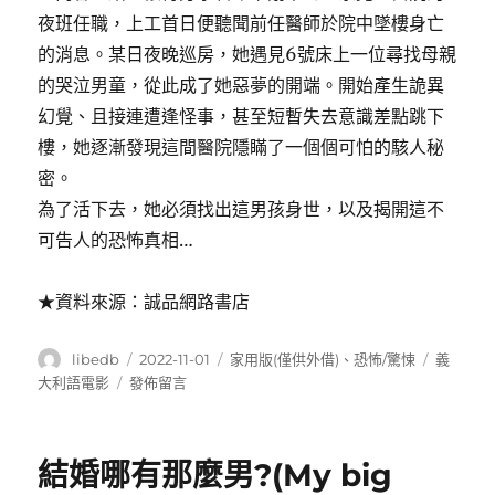
夜班任職，上工首日便聽聞前任醫師於院中墜樓身亡
的消息。某日夜晚巡房，她遇見6號床上一位尋找母親
的哭泣男童，從此成了她惡夢的開端。開始產生詭異
幻覺、且接連遭逢怪事，甚至短暫失去意識差點跳下
樓，她逐漸發現這間醫院隱瞞了一個個可怕的駭人秘
密。
為了活下去，她必須找出這男孩身世，以及揭開這不
可告人的恐怖真相…
★資料來源：誠品網路書店
作
發
分
標
libedb
2022-11-01
家用版(僅供外借)
、
恐怖/驚悚
義
者
佈
類
籤
在
大利語電影
發佈留言
日
〈6
期:
號
鬼
結婚哪有那麼男?(My big
病