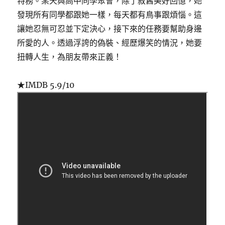
特務。某天與高中同學聚會，除了敘舊美好回憶，她
發現所有同學都跟她一樣，每天都有鳥事跟煩惱。這
讓她忍無可忍並下定決心，接下來的任務要幫助身邊
所愛的人。透過浮誇的偽裝、經歷爆笑的情況，她要
扭轉人生，為朋友帶來正義！
★IMDB 5.9/10