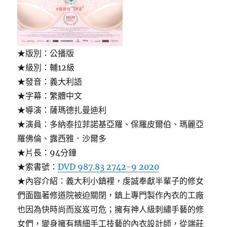
★版別：公播版
★級別：輔12級
★發音：義大利語
★字幕：繁體中文
★導演：薩瑪德扎曼迪利
★演員：多納泰拉菲諾基亞羅、保羅皮爾伯、瑪麗亞
羅佛倫、露西雅．沙爾多
★片長：94分鐘
★索書號：
DVD 987.83 2742-9 2020
★內容介紹：義大利小鎮裡，虔誠奉獻半輩子的修女
們面臨著修道院被迫關閉，鎮上專門製作內衣的工廠
也因為快時尚而岌岌可危；擁有神人級刺繡手藝的修
女們，變身擁有精細手工技藝的內衣設計師，從端莊