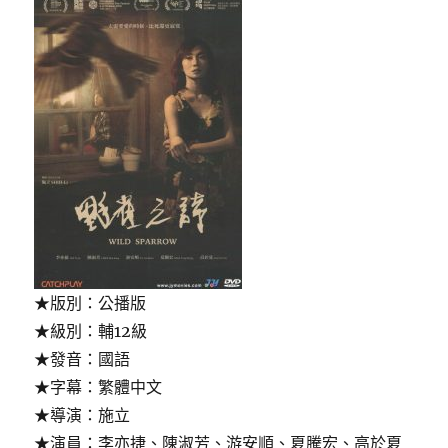
★版別：公播版
★級別：輔12級
★發音：國語
★字幕：繁體中文
★導演：施立
★演員：李亦捷、陳淑芳、游安順、夏騰宏、高於夏