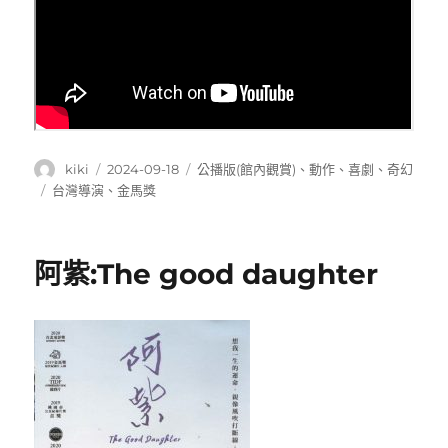
作
發
分
kiki
2024-09-18
公播版(館內觀賞)
、
動作
、
喜劇
、
奇幻
者
佈
類
標
台灣導演
、
金馬獎
日
籤
期:
阿紫:The good daughter