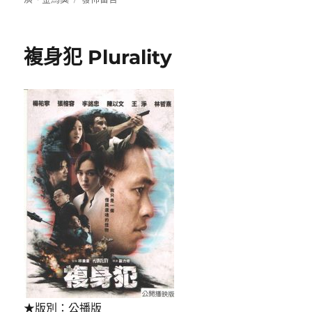
日
〈少
期:
年
吔
複身犯 Plurality
安
啦!:Dust
of
angles〉
★版別：公播版