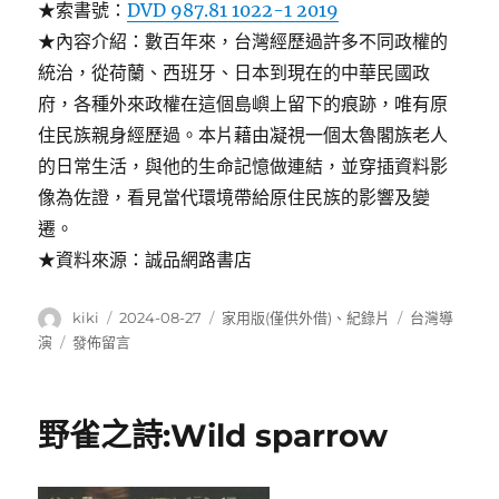
★索書號：
DVD 987.81 1022-1 2019
★內容介紹：數百年來，台灣經歷過許多不同政權的
統治，從荷蘭、西班牙、日本到現在的中華民國政
府，各種外來政權在這個島嶼上留下的痕跡，唯有原
住民族親身經歷過。本片藉由凝視一個太魯閣族老人
的日常生活，與他的生命記憶做連結，並穿插資料影
像為佐證，看見當代環境帶給原住民族的影響及變
遷。
★資料來源：誠品網路書店
作
發
分
標
kiki
2024-08-27
家用版(僅供外借)
、
紀錄片
台灣導
者
佈
類
籤
在
演
發佈留言
日
〈靈
期:
山:The
mountain〉
野雀之詩:Wild sparrow