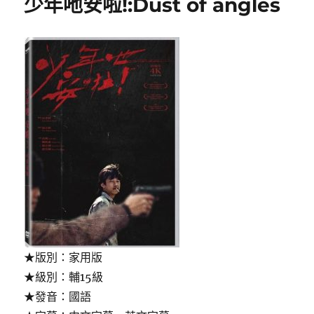
少年吔安啦!:Dust of angles
心
上:You
are
on
my
mind〉
★版別：家用版
★級別：輔15級
★發音：國語