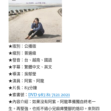
★版別：公播版
★級別：普遍級
★發音：台、越南、國語
★字幕：繁體中文、英文
★導演：吳郁瑩
★演員：阿紫、阿龍
★片長：83分鐘
★索書號：
DVD 987.81 7121 2021
★內容介紹：如果沒有阿紫，阿龍準備獨自終老一
生。再堅強，也抵不過小兒麻痺雙腳的烙印。來到四