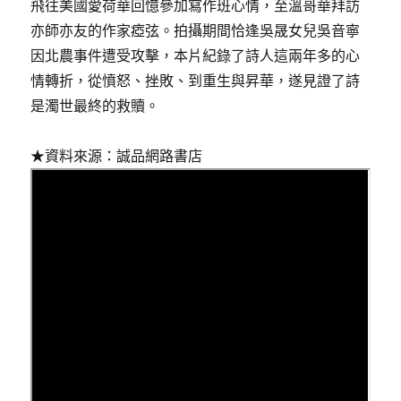
飛往美國愛荷華回憶參加寫作班心情，至溫哥華拜訪
亦師亦友的作家瘂弦。拍攝期間恰逢吳晟女兒吳音寧
因北農事件遭受攻擊，本片紀錄了詩人這兩年多的心
情轉折，從憤怒、挫敗、到重生與昇華，遂見證了詩
是濁世最終的救贖。
★資料來源：誠品網路書店