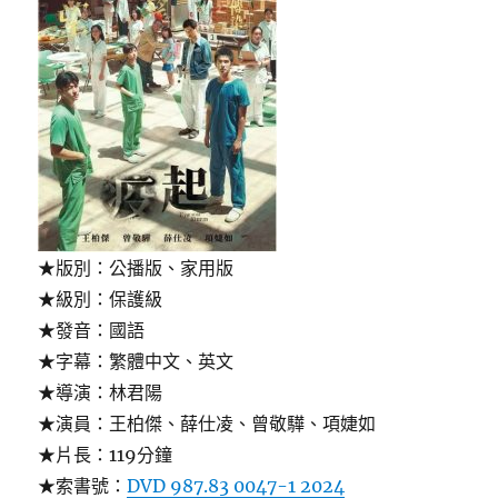
★版別：公播版、家用版
★級別：保護級
★發音：國語
★字幕：繁體中文、英文
★導演：林君陽
★演員：王柏傑、薛仕凌、曾敬驊、項婕如
★片長：119分鐘
★索書號：
DVD 987.83 0047-1 2024