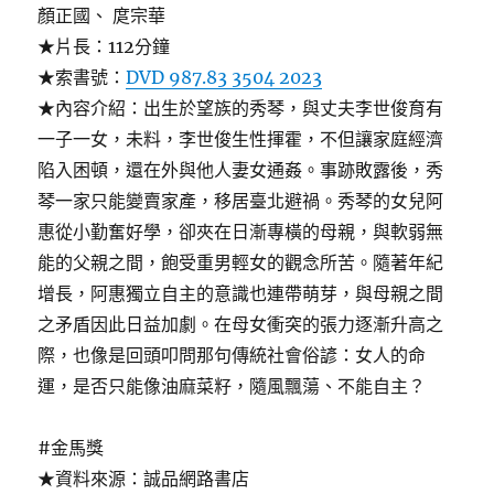
顏正國、 庹宗華
★片長：112分鐘
★索書號：
DVD 987.83 3504 2023
★內容介紹：出生於望族的秀琴，與丈夫李世俊育有
一子一女，未料，李世俊生性揮霍，不但讓家庭經濟
陷入困頓，還在外與他人妻女通姦。事跡敗露後，秀
琴一家只能變賣家產，移居臺北避禍。秀琴的女兒阿
惠從小勤奮好學，卻夾在日漸專橫的母親，與軟弱無
能的父親之間，飽受重男輕女的觀念所苦。隨著年紀
增長，阿惠獨立自主的意識也連帶萌芽，與母親之間
之矛盾因此日益加劇。在母女衝突的張力逐漸升高之
際，也像是回頭叩問那句傳統社會俗諺：女人的命
運，是否只能像油麻菜籽，隨風飄蕩、不能自主？
#金馬獎
★資料來源：誠品網路書店