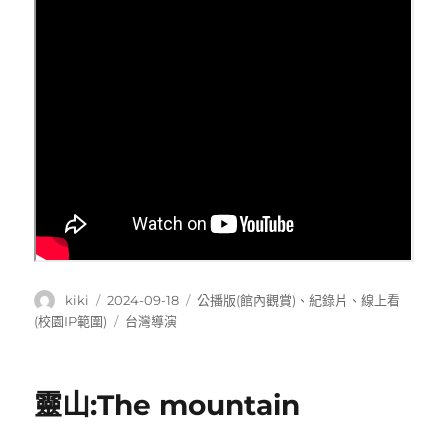
作
發
分
kiki
2024-09-18
公播版(館內觀賞)
、
紀錄片
、
線上看
者
佈
類
標
(校園IP範圍)
台灣導演
日
籤
期:
靈山:The mountain