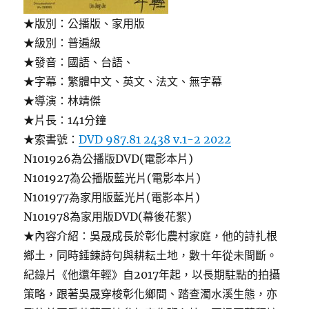
★版別：公播版、家用版
★級別：普遍級
★發音：國語、台語、
★字幕：繁體中文、英文、法文、無字幕
★導演：林靖傑
★片長：141分鐘
★索書號：
DVD 987.81 2438 v.1-2 2022
N101926為公播版DVD(電影本片)
N101927為公播版藍光片(電影本片)
N101977為家用版藍光片(電影本片)
N101978為家用版DVD(幕後花絮)
★內容介紹：吳晟成長於彰化農村家庭，他的詩扎根
鄉土，同時錘鍊詩句與耕耘土地，數十年從未間斷。
紀錄片《他還年輕》自2017年起，以長期駐點的拍攝
策略，跟著吳晟穿梭彰化鄉間、踏查濁水溪生態，亦