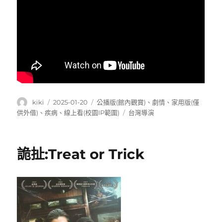
作
發
分
kiki
2025-01-20
公播版(館內觀賞)
、
劇情
、
家用版(僅
者
佈
類
標
供外借)
、
疾病
、
線上看(校園IP範圍)
台灣導演
日
籤
期:
詭扯:Treat or Trick