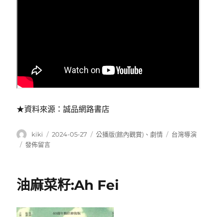
★資料來源：誠品網路書店
作
發
分
標
kiki
2024-05-27
公播版(館內觀賞)
、
劇情
台灣導演
者
佈
類
籤
在
發佈留言
日
〈野
期:
雀
之
油麻菜籽:Ah Fei
詩:Wild
sparrow〉