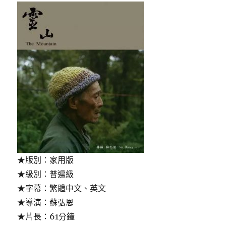
★版別：家用版
★級別：普遍級
★字幕：繁體中文、英文
★導演：蘇弘恩
★片長：61分鐘