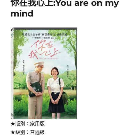
你在我心上:You are on my
籽:Ah
Fei〉
mind
★版別：家用版
★級別：普遍級