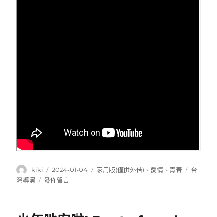
作
發
分
標
kiki
2024-01-04
家用版(僅供外借)
、
愛情
、
青春
台
者
佈
類
籤
在
灣導演
發佈留言
日
〈你
期:
在
我