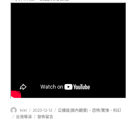
作
發
分
kiki
2023-12-12
公播版(館內觀賞)
、
恐怖/驚悚
、
科幻
者
佈
類
標
在
台灣導演
發佈留言
日
籤
〈複
期:
身
犯