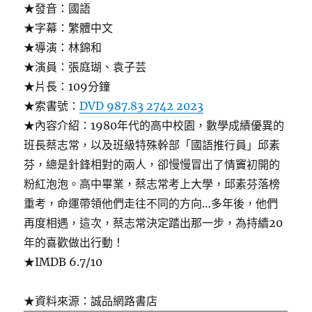
★發音：國語
★字幕：繁體中文
★導演：林錦和
★演員：張庭瑚、袁子芸
★片長：109分鐘
★索書號：
DVD 987.83 2742 2023
★內容介紹：1980年代的高中校園，數學成績優異的
班長蔡志常，以及班級特殊幹部「國語推行員」邱素
芬，總是針鋒相對的兩人，卻慢慢冒出了情竇初開的
粉紅泡泡。高中畢業，蔡志常考上大學，邱素芬落榜
重考，命運帶領他們走往不同的方向…多年後，他們
再度相遇，這次，蔡志常決定踏出那一步，為持續20
年的喜歡做出行動！
★IMDB 6.7/10
★資料來源：誠品網路書店