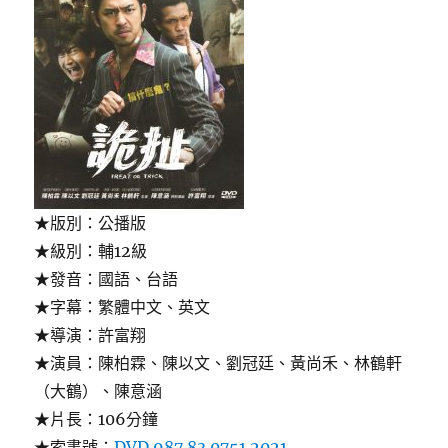
★版別：公播版
★級別：輔12級
★發音：國語、台語
★字幕：繁體中文、英文
★導演：許富翔
★演員：陳柏霖、陳以文、劉冠廷、黃尚禾、林鶴軒
（大鶴）、陳意涵
★片長：106分鐘
★索書號：
DVD 987.83 0751 2021