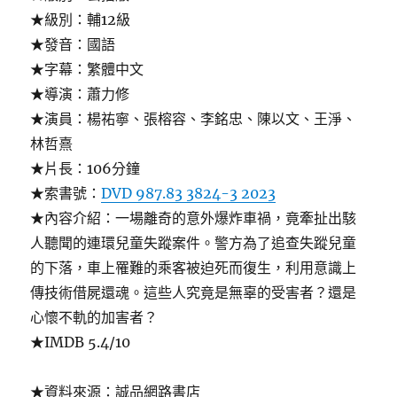
★級別：輔12級
★發音：國語
★字幕：繁體中文
★導演：蕭力修
★演員：楊祐寧、張榕容、李銘忠、陳以文、王淨、
林哲熹
★片長：106分鐘
★索書號：
DVD 987.83 3824-3 2023
★內容介紹：一場離奇的意外爆炸車禍，竟牽扯出駭
人聽聞的連環兒童失蹤案件。警方為了追查失蹤兒童
的下落，車上罹難的乘客被迫死而復生，利用意識上
傳技術借屍還魂。這些人究竟是無辜的受害者？還是
心懷不軌的加害者？
★IMDB 5.4/10
★資料來源：誠品網路書店