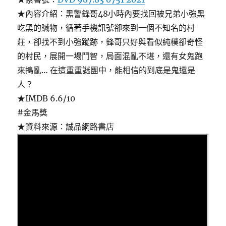
★內容介紹：黑警鋒哥48小時內要找回被兄弟小強黑
吃黑的贓物，循著手機訊號卻來到一個不知名的村
莊，卻找不到小強蹤跡，鋒哥只好與看似純樸卻奇怪
的村民，展開一場鬥智，局面混亂不堪，還有女鬼跑
來搗亂… 在這重重謎團中，能相信的到底是鬼還是
人？
★IMDB 6.6/10
#金馬獎
★資料來源：誠品網路書店