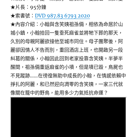
★片長：95分鐘
★索書號：
DVD 987.83 6793 2020
★內容介紹：小翰與含笑姨祖孫倆，相依為命居於山
城小鎮，小翰拾回一隻垂死麻雀並將牠下葬的那天，
久別的母親阿麗欲接他至城市同住。母子團聚後，阿
麗卻因情人不告而別，重回酒店上班，也開啟另一段
糾葛的關係，小翰因此回到老家投靠含笑姨。半夢半
醒間，祖孫倆重返麻雀的小墳，但是墳已毀，鳥屍也
不見蹤跡……在徬徨無助中成長的小翰，在情感依賴中
掙扎的阿麗，和已然迎向凋零的含笑姨，一家三代就
像關在籠中的野鳥，能用多少力氣抵抗命運？