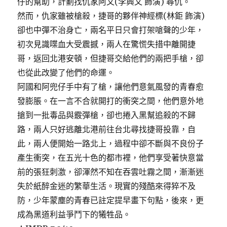
仔的幫助，計劃找仇家阿文(李興文 飾演) 尋仇。
然而，仇家雖被槍殺，捷哥的夥伴神經標(林鉅 飾演)
卻也中彈不治身亡，兩名平日只會打架嗆聲的少年，
初次見識喋血大受震撼，兩人在驚慌失措中離開捷
哥，返回北港安頓，但捷哥交給他們的兩把手槍，卻
也從此改變了他們的命運。
阿國和阿兜仔手中有了槍，讓他們意氣風發的青春愈
發膨脹。在一言不合就開打的衝突之間，他們意外地
搶到一批毒品與霰彈槍，卻也捲入黑幫追殺的不歸
路，兩人只好逃離北港前往台北尋找捷哥投靠，自
此，兩人便開始一路北上，過程中卻不斷與不良份子
產生衝突，在五光十色的都市裡，他們享受著快意當
前的張狂刺激，卻渾然不知在吞雲吐霧之間，漸漸迷
失於紙醉金迷的繁華生活。現實的殘酷來得猝不及
防，少年蒙塵的青春已註定提早畫下句點，後來，更
成為黑道利益爭鬥下的犧牲品。