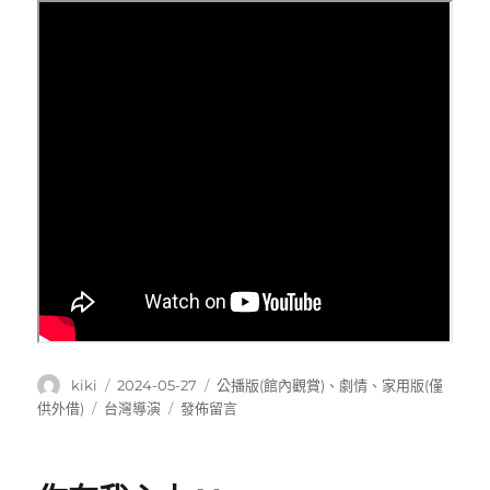
作
發
分
kiki
2024-05-27
公播版(館內觀賞)
、
劇情
、
家用版(僅
者
佈
類
標
在
供外借)
台灣導演
發佈留言
日
籤
〈油
期:
麻
菜