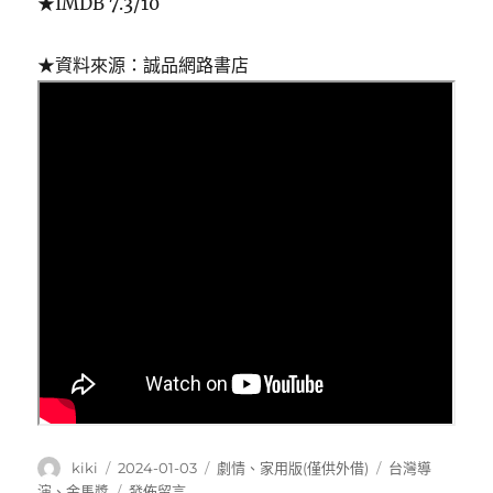
★IMDB 7.3/10
★資料來源：誠品網路書店
作
發
分
標
kiki
2024-01-03
劇情
、
家用版(僅供外借)
台灣導
者
佈
類
籤
在
演
、
金馬獎
發佈留言