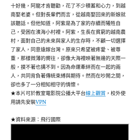
十好幾，阿龍才肯聽勸，花了不少積蓄和心力，到越
南娶老婆。但對長輩們而言，從越南娶回來的新娘就
該聽話。但他知道，阿紫是為了家的存續而犧牲自
己，受困在濱海小村裡。阿紫，生長在貧窮的越南農
村，面對自己的未來與家人的生存時，不顧一切選擇
了家人，同意遠嫁台灣。原來只希望被疼愛、被尊
重，那樣微薄的嚮往，卻像大海裡映著無邊的天際一
般，摸不著也搆不到。因為命運牽絆而在一起的兩
人，共同背負著傳統束縛與期待。然而在吵鬧之間，
卻也多了一分相知相守的情懷。
★本片可於教室電影院公播大平台
線上觀賞
，校外使
用請先安裝
VPN
★資料來源：飛行國際