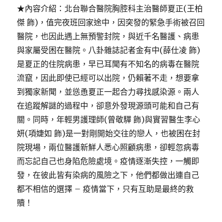
★內容介紹：北台聯合醫院胸腔科主治醫師夏正(王柏
傑 飾)，值完夜班回家途中，因突發的緊急手術被召回
醫院，也因此遇上無預警封院，與近千名醫護、病患
與家屬受困在醫院。八卦雜誌記者金有中(薛仕凌 飾)
是夏正的住院病患，早已耳聞有不知名的病毒在醫院
流竄，因此即使已經可以出院，仍賴著不走，想要拿
到獨家新聞，並慫恿夏正一起合力尋找感染源。兩人
在追蹤解謎的過程中，卻意外發現源頭可能和自己有
關。同時，年輕男護理師(曾敬驊 飾)與實習醫生李心
妍(項婕如 飾)是一對剛開始交往的戀人，也被困在封
院現場，兩位醫護新鮮人悉心照顧病患，卻輕忽病毒
而忘記自己也身陷危險處境。疫情逐漸失控，一觸即
發，在彼此皆有染病的風險之下，他們都做出連自己
都不相信的選擇 – 疫情當下，只有互助是最終的救
贖！