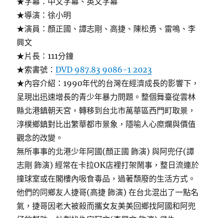
★字幕：中文字幕、英文字幕
★導演：徐小明
★演員：顏正國、譚志剛、高捷、陳松勇、雷鳴、李
興文
★片長：111分鐘
★索書號：
DVD 987.83 9086-1 2023
★內容介紹：1990年代的台灣在經濟成長的影響下，
呈現出迅速增長的青少年暴力問題。整個舞臺從雲林
縣北港鎮朝天宮，轉移到台北市萬華區西門町取景，
淳樸鄉鎮對比出繁華都市景象，隱喻人心糜爛與價值
觀念的改變。
無所事事的北港少年阿國(顏正國 飾演) 與阿兜仔(譚
志剛 飾演) 經常在卡拉OK店裡打架鬧事，整日流連於
撞球室或在閣樓內吸食毒品，過著頹廢的生活方式。
他們的同鄉友人捷哥(高捷 飾演) 在台北混出了一點名
氣，捷哥因老大被殺而攜女友美美回鄉找阿國和阿兜