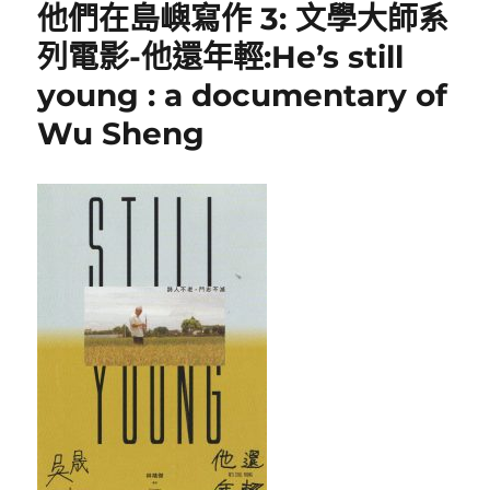
他們在島嶼寫作 3: 文學大師系
Plurality〉
列電影-他還年輕:He’s still
young : a documentary of
Wu Sheng